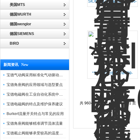
SICK伺服反馈编码器EKM36-
美国MTS
2KF0B0S14*
德国WURTH
德国wenglor
德国SIEMENS
BIRD
新闻资讯 New
*SICK光电传感器WTB9-
宝德气动阀采用标准化气动驱动设计，可匹配各类工业气源工况
3N2461发票随货
宝德角座阀的应用领域与选型要点
宝德电磁阀在工业自动化系统中的作用
共 9604 条记录，当前 14 / 241 页
宝德电磁阀的特点及维护保养建议
Burkert流量开关特点与常见的应用
宝德角座阀能够精准调节流体流量
宝德截止阀能够承受较高的温度和压力