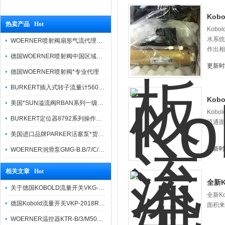
Kob
热卖产品 Hot
Kob
水系统
WOERNER喷射阀扇形气流代理品牌价格优势
作出相
德国WOERNER喷射阀中国区域优势报价
更新时间
德国WOERNER喷射阀*专业代理
BURKERT插入式转子流量计560860货真价实
Kob
美国*SUN溢流阀RBAN系列一级代理
Kob
BURKERT定位器8792系列操作方法简便
流通面
美国进口品牌PARKER活塞泵*货期快捷
更新时间
WOERNER润滑泵GMG-B.B/7/C/0/G/0/08报价快
相关文章 Hot
全新K
关于德国KOBOLD流量开关VKG-2108ROR25介绍
全新K
德国Kobold流量开关VKP-2018R25S技术参数
面积来
WOERNER温控器KTR-B/3/M500/T5/T5/TA功能原理