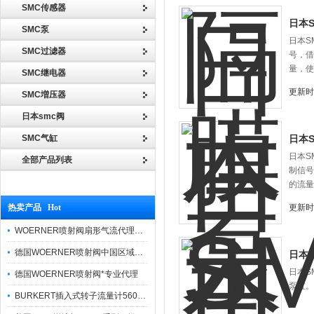
SMC传感器
日本S
SMC泵
日本S
SMC过滤器
号，借
量，使
SMC继电器
更新时间
SMC増压器
日本smc阀
SMC气缸
日本S
日本S
全部产品列表
制信号
的流量
热卖产品 Hot
更新时间
WOERNER喷射阀扇形气流代理品牌价格优势
德国WOERNER喷射阀中国区域优势报价
日本S
日本S
德国WOERNER喷射阀*专业代理
泵缸。
BURKERT插入式转子流量计560860货真价实