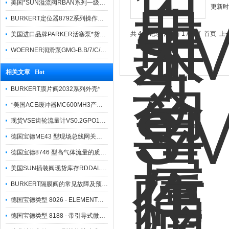
美国*SUN溢流阀RBAN系列一级代理
更新时间
BURKERT定位器8792系列操作方法简便
共 4 条记录，当前 1 / 1 页 首页
美国进口品牌PARKER活塞泵*货期快捷
WOERNER润滑泵GMG-B.B/7/C/0/G/0/08报价快
相关文章 Hot
BURKERT膜片阀2032系列外壳*
*美国ACE缓冲器MC600MH3产品特点
现货VSE齿轮流量计VS0.2GPO12V-32N11/4选型条件
德国宝德ME43 型现场总线网关参数
德国宝德8746 型高气体流量的质量流量控制器/质量 流量测量计
美国SUN插装阀现货库存RDDALCN技术参数
BURKERT隔膜阀的常见故障及预防和排除方法
德国宝德类型 8026 - ELEMENT设计，插入式式转子流量计
德国宝德类型 8188 - 带引导式微波的液位测量计