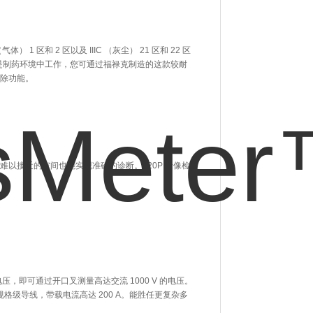
） 1 区和 2 区以及 IIIC （灰尘） 21 区和 22 区
是制药环境中工作，您可通过福禄克制造的这款较耐
排除功能。
摸屏在难以接近的空间也能实现准确的诊断。720P 录像检
电压，即可通过开口叉测量高达交流 1000 V 的电压。
） 规格级导线，带载电流高达 200 A。能胜任更复杂多