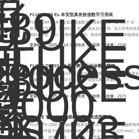
FLUKE 28II Ex 本安型真有效值数字万用表
FLUKE 28II Ex 本安型真有效值数字万用表现在有一款可用于 IIC （气体
的本安型万用表 （DMM）。无论您是在石油环境、化工环境亦或
用的本安型 （IS） 万用表 （DMM） 获得所需的所有测试和故障
更新时间：2025-06-14
厂商性质：工程商
浏览量：2116
FLUKE DS703 FC 高分辨率工业诊断内窥镜
FLUKE DS703 FC 高分辨率工业诊断内窥镜7 英寸电容式触
测摄像头。可调节 LED 灯光和数字缩放实现高质量图像。
更新时间：2025-06-14
厂商性质：工程商
浏览量：2171
FLUKE T6-1000 非接触电压钳表选型要点
FLUKE T6-1000 非接触电压钳表选型要点无需测试导线接触带电
+ 无需打开盖子或拆卸接线螺母。适用于 AWG 4/0 （120 mm2
样的工作。操作更安全。速度更快。使用更简便。