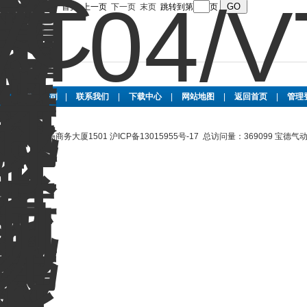
录，当前 1 / 3 页 首页 上一页
下一页
末页
跳转到第
页
页
|
关于公司
|
联系我们
|
下载中心
|
网站地图
|
返回首页
|
管理
路889号曹杨商务大厦1501
沪ICP备13015955号-17
总访问量：369099 宝德