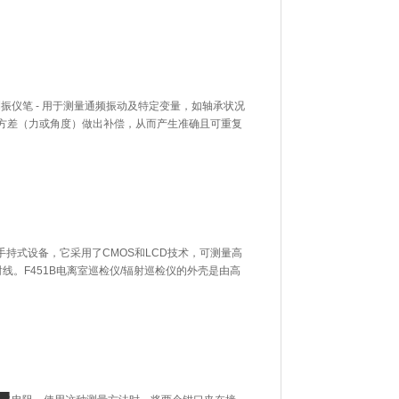
是测振仪笔 - 用于测量通频振动及特定变量，如轴承状况
方差（力或角度）做出补偿，从而产生准确且可重复
的手持式设备，它采用了CMOS和LCD技术，可测量高
和X射线。F451B电离室巡检仪/辐射巡检仪的外壳是由高