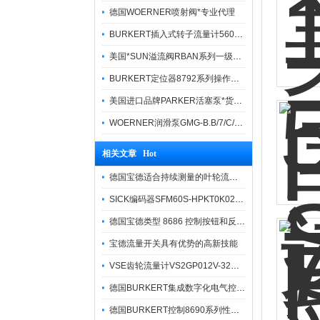
德国WOERNER喷射阀*专业代理
BURKERT插入式转子流量计560860货真价实
美国*SUN溢流阀RBAN系列一级代理
BURKERT定位器8792系列操作方法简便
美国进口品牌PARKER活塞泵*货期快捷
WOERNER润滑泵GMG-B.B/7/C/0/G/0/08报价快
相关文章 Hot
德国宝德适合持续测量的叶轮流量传感器419587
SICK编码器SFM60S-HPKT0K02技术参数信息
德国宝德类型 8686 控制按钮和反馈按钮
宝德流量开关具有优势的高新技能
VSE齿轮流量计VS2GP012V-32N11/4故障处理方法
德国BURKERT集成数字化电气控制器的过程控制阀8693系列
德国BURKERT控制8690系列性能参数