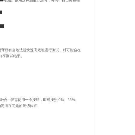
接地回路电阻。使用这种测量方法时，将两个钳口夹在接
您可以遵守所有当地法规快速高效地进行测试，对可能会在
分享测试结果。
图融合 - 仅需使用一个按钮，即可按照 0%、25%、
，确定潜在问题的确切位置。