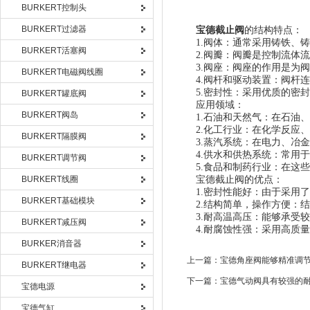
BURKERT控制头
BURKERT过滤器
宝德截止阀
的结构特点：
1.阀体：通常采用铸铁、铸
BURKERT活塞阀
2.阀瓣：阀瓣是控制流体流
3.阀座：阀座的作用是为阀
BURKERT电磁阀线圈
4.阀杆和驱动装置：阀杆连
5.密封性：采用优质的密封
BURKERT罐底阀
应用领域：
BURKERT阀岛
1.石油和天然气：在石油、
2.化工行业：在化学反应、
BURKERT隔膜阀
3.蒸汽系统：在电力、冶金
4.供水和供热系统：常用于
BURKERT调节阀
5.食品和制药行业：在这些
BURKERT线圈
宝德截止阀的优点：
1.密封性能好：由于采用了
BURKERT基础模块
2.结构简单，操作方便：结
3.耐高温高压：能够承受较
BURKERT减压阀
4.耐腐蚀性强：采用高质量
BURKER消音器
上一篇：
宝德角座阀能够精准调
BURKERT继电器
下一篇：
宝德气动阀具有较强的
宝德电源
宝德气缸