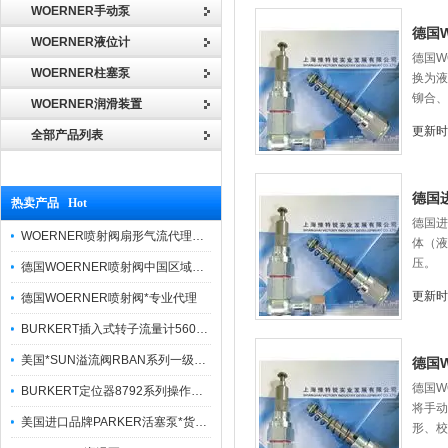
WOERNER手动泵
德国W
WOERNER液位计
德国W
WOERNER柱塞泵
换为液
铆合、
WOERNER润滑装置
更新时间
全部产品列表
德国
热卖产品 Hot
德国进
WOERNER喷射阀扇形气流代理品牌价格优势
体（液
压。
德国WOERNER喷射阀中国区域优势报价
更新时间
德国WOERNER喷射阀*专业代理
BURKERT插入式转子流量计560860货真价实
美国*SUN溢流阀RBAN系列一级代理
德国
德国W
BURKERT定位器8792系列操作方法简便
将手动
美国进口品牌PARKER活塞泵*货期快捷
形、校