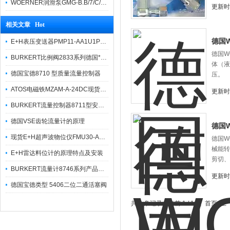
WOERNER润滑泵GMG-B.B/7/C/0/G/0/08报价快
更新时间
相关文章 Hot
德国
E+H表压变送器PMP11-AA1U1PJWJJ技术规格
德国W
BURKERT比例阀2833系列德国*，技术参数
体（液
德国宝德8710 型质量流量控制器
压。
ATOS电磁铁MZAM-A-24DC现货出售价格好
更新时间
BURKERT流量控制器8711型安装及特点
德国VSE齿轮流量计的原理
德国
现货E+H超声波物位仪FMU30-AAHEAAGGF产品介绍
德国W
械能转
E+H雷达料位计的原理特点及安装
剪切、
BURKERT流量计8746系列产品描述及常见类型
更新时间
德国宝德类型 5406二位二通活塞阀
共 6 条记录，当前 1 / 1 页 首页