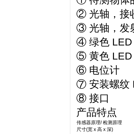
② 光轴，接
③ 光轴，发
④ 绿色 L
⑤ 黄色 L
⑥ 电位计
⑦ 安装螺纹 
⑧ 接口
产品特点
传感器原理/ 检测原理
尺寸(宽 x 高 x 深)