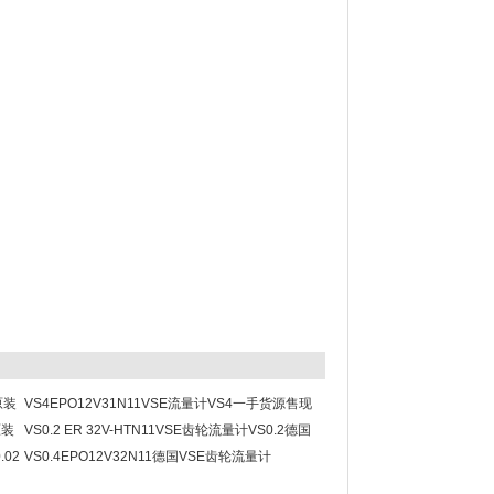
原装
VS4EPO12V31N11VSE流量计VS4一手货源售现
原装
货多多
VS0.2 ER 32V-HTN11VSE齿轮流量计VS0.2德国
.02
进口原装现货
VS0.4EPO12V32N11德国VSE齿轮流量计
VS0.4EPO厂家一手价