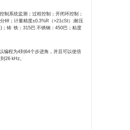
例控制系统监测；过程控制；开闭环控制；
；计量精度±0.3%R（>21cSt）;耐压
大器)；铸 铁：315巴 不锈钢：450巴；粘度
以编程为4到64个步进角，并且可以使倍
6 kHz。