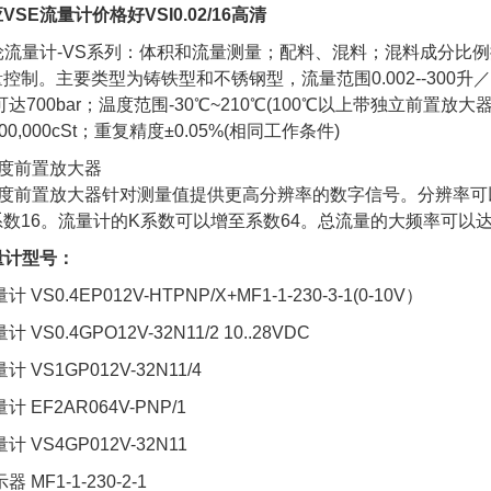
SE流量计价格好VSI0.02/16高清
齿轮流量计-VS系列：体积和流量测量；配料、混料；混料成分比
控制。主要类型为铸铁型和不锈钢型，流量范围0.002--300升／分钟
r,可达700bar；温度范围-30℃~210℃(100℃以上带独立前置放
00,000cSt；重复精度±0.05%(相同工作条件)
精度前置放大器
精度前置放大器针对测量值提供更高分辨率的数字信号。分辨率可
数16。流量计的K系数可以增至系数64。总流量的大频率可以达到2
量计型号：
计 VS0.4EP012V-HTPNP/X+MF1-1-230-3-1(0-10V）
计 VS0.4GPO12V-32N11/2 10..28VDC
计 VS1GP012V-32N11/4
计 EF2AR064V-PNP/1
计 VS4GP012V-32N11
器 MF1-1-230-2-1