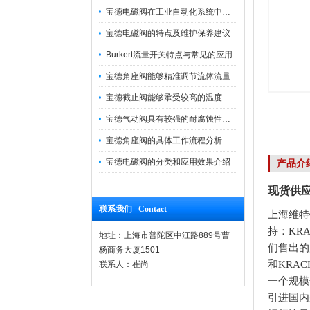
宝德电磁阀在工业自动化系统中的作用
宝德电磁阀的特点及维护保养建议
Burkert流量开关特点与常见的应用
宝德角座阀能够精准调节流体流量
宝德截止阀能够承受较高的温度和压力
宝德气动阀具有较强的耐腐蚀性和抗震性
宝德角座阀的具体工作流程分析
宝德电磁阀的分类和应用效果介绍
产品介
现货供应V
联系我们 Contact
上海维特
持：KR
地址：上海市普陀区中江路889号曹
们售出的
杨商务大厦1501
和KRA
联系人：崔尚
一个规模
引进国内