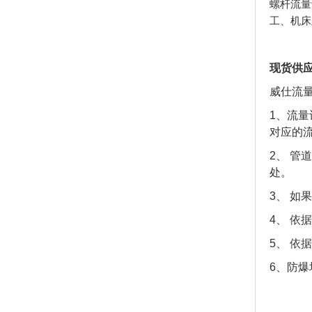
螺杆流量
工、机床
现货供应V
威仕流
1、流
对应的
2、 管
处。
3、 
4、 依
5、 依
6、防