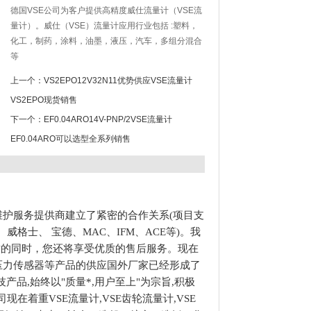
德国VSE公司为客户提供高精度威仕流量计（VSE流
量计）。威仕（VSE）流量计应用行业包括 :塑料，
化工，制药，涂料，油墨，液压，汽车，多组分混合
等
上一个：
VS2EPO12V32N11优势供应VSE流量计
VS2EPO现货销售
下一个：
EF0.04ARO14V-PNP/2VSE流量计
EF0.04ARO可以选型全系列销售
维护服务提供商建立了紧密的合作关系(项目支
威格士、 宝德、MAC、IFM、ACE等)。我
质的同时，您还将享受优质的售后服务。现在
,贺德克压力传感器等产品的供应国外厂家已经形成了
品,始终以"质量*,用户至上"为宗旨,积极
在着重VSE流量计,VSE齿轮流量计,VSE