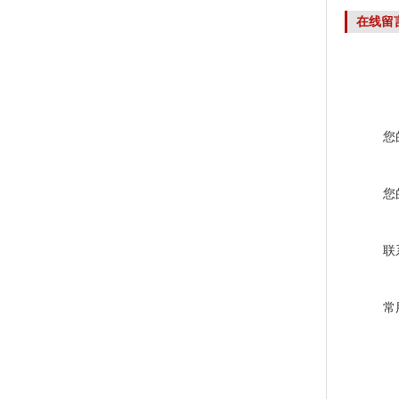
VS0.4G
在线留
您
您
联
常