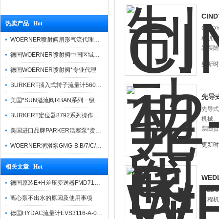
CIND
热卖产品 Hot
CIN
程机械
WOERNER喷射阀扇形气流代理品牌价格优势
发票随
德国WOERNER喷射阀中国区域优势报价
更新时间
德国WOERNER喷射阀*专业代理
BURKERT插入式转子流量计560860货真价实
先导式
美国*SUN溢流阀RBAN系列一级代理
先导式
BURKERT定位器8792系列操作方法简便
机械、
票随货
美国进口品牌PARKER活塞泵*货期快捷
更新时间
WOERNER润滑泵GMG-B.B/7/C/0/G/0/08报价快
相关文章 Hot
WED
德国原装E+H差压变送器FMD71全系列供应
WED
离心泵不出水的原因及使用事项
工程机
*、发
德国HYDAC流量计EVS3116-A-0300-000原厂生产