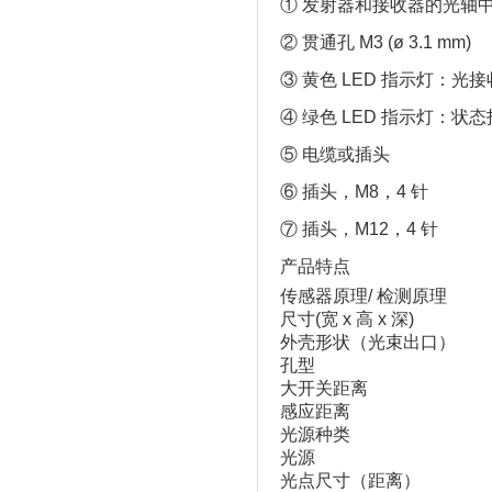
① 发射器和接收器的光轴
② 贯通孔 M3 (ø 3.1 mm)
③ 黄色 LED 指示灯：光
④ 绿色 LED 指示灯：状
⑤ 电缆或插头
⑥ 插头，M8，4 针
⑦ 插头，M12，4 针
产品特点
传感器原理/ 检测原理
尺寸(宽 x 高 x 深)
外壳形状（光束出口）
孔型
大开关距离
感应距离
光源种类
光源
光点尺寸（距离）