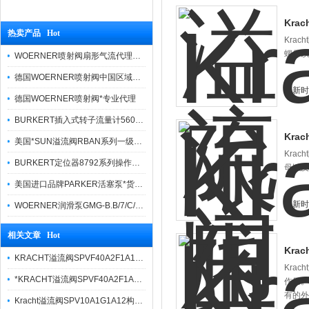
Kra
热卖产品 Hot
Kra
螺母以
WOERNER喷射阀扇形气流代理品牌价格优势
德国WOERNER喷射阀中国区域优势报价
更新时间
德国WOERNER喷射阀*专业代理
BURKERT插入式转子流量计560860货真价实
Kra
美国*SUN溢流阀RBAN系列一级代理
Kra
BURKERT定位器8792系列操作方法简便
母以及
美国进口品牌PARKER活塞泵*货期快捷
更新时间
WOERNER润滑泵GMG-B.B/7/C/0/G/0/08报价快
相关文章 Hot
Kra
KRACHT溢流阀SPVF40A2F1A12应用特点
Kra
*KRACHT溢流阀SPVF40A2F1A05的作用
作用。
有的外
Kracht溢流阀SPV10A1G1A12构造及使用