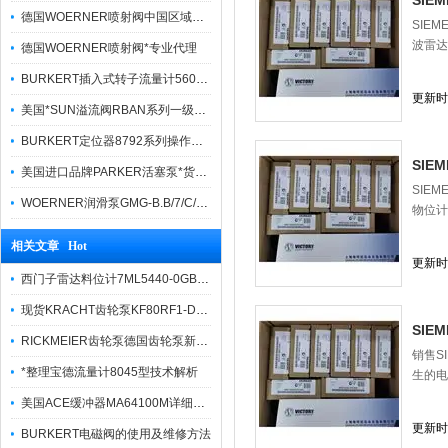
SIE
德国WOERNER喷射阀中国区域优势报价
SIE
波雷达
德国WOERNER喷射阀*专业代理
BURKERT插入式转子流量计560860货真价实
更新时间
美国*SUN溢流阀RBAN系列一级代理
BURKERT定位器8792系列操作方法简便
SIE
美国进口品牌PARKER活塞泵*货期快捷
SIE
WOERNER润滑泵GMG-B.B/7/C/0/G/0/08报价快
物位计
相关文章 Hot
更新时间
西门子雷达料位计7ML5440-0GB00-0AA2产品概述
现货KRACHT齿轮泵KF80RF1-D15使用方法
SIE
RICKMEIER齿轮泵德国齿轮泵新R6系列系列详细概述
销售S
*整理宝德流量计8045型技术解析
生的电
美国ACE缓冲器MA64100M详细描述
更新时间
BURKERT电磁阀的使用及维修方法