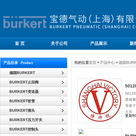
首 页
关于公司
产品展示
新
你的位置
首页
>
产品中心
>
德国BURK
产品目录 Product
德国BURKERT
BURKERT止回阀
501
BURKERT变送器
501
质保量
BURKERT软管
等多个
BURKERT插头
士乐、
更新时间
BURKERT压力开关
BURKERT控制头