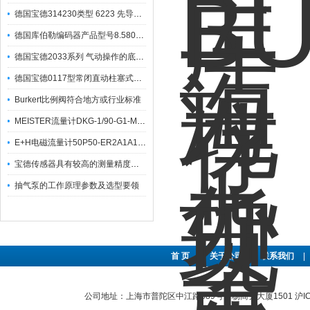
德国宝德314230类型 6223 先导式二位二通比例阀
德国库伯勒编码器产品型号8.5800.1263.5000详细介绍
德国宝德2033系列 气动操作的底部排放阀
德国宝德0117型常闭直动柱塞式电磁阀
Burkert比例阀符合地方或行业标准
MEISTER流量计DKG-1/90-G1-MS产品描述及应用
E+H电磁流量计50P50-ER2A1A10AAAA技术参数
宝德传感器具有较高的测量精度和稳定性
抽气泵的工作原理参数及选型要领
首 页
|
关于公司
|
联系我们
|
公司地址：上海市普陀区中江路889号曹杨商务大厦1501
沪I