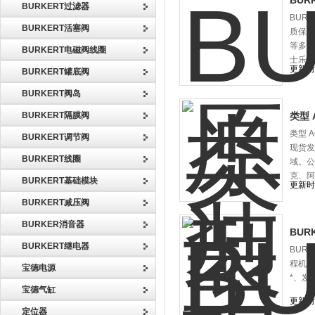
BUR
BURKERT过滤器
BUR
BURKERT活塞阀
质保量
等多个
BURKERT电磁阀线圈
士乐、
更新时间
BURKERT罐底阀
BURKERT阀岛
BURKERT隔膜阀
类型 
类型 
BURKERT调节阀
现货发
BURKERT线圈
域。公
克、阿
BURKERT基础模块
更新时间
BURKERT减压阀
BURKER消音器
BUR
BURKERT继电器
BUR
程机械
宝德电源
*、发
宝德气缸
更新时间
定位器