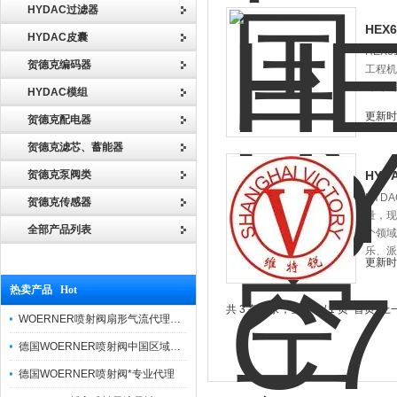
HYDAC过滤器
HEX
HYDAC皮囊
HEX
贺德克编码器
工程机
*、发
HYDAC模组
更新时间
贺德克配电器
贺德克滤芯、蓄能器
贺德克泵阀类
HYD
HYD
贺德克传感器
量，现
全部产品列表
个领域
乐、派
更新时间
热卖产品 Hot
共 3 条记录，当前 1 / 1 页 首页
WOERNER喷射阀扇形气流代理品牌价格优势
德国WOERNER喷射阀中国区域优势报价
德国WOERNER喷射阀*专业代理