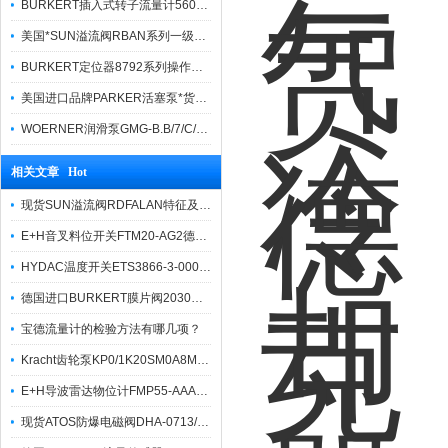
BURKERT插入式转子流量计560860货真价实
美国*SUN溢流阀RBAN系列一级代理
BURKERT定位器8792系列操作方法简便
美国进口品牌PARKER活塞泵*货期快捷
WOERNER润滑泵GMG-B.B/7/C/0/G/0/08报价快
相关文章 Hot
现货SUN溢流阀RDFALAN特征及技术参数
E+H音叉料位开关FTM20-AG2德国销售
HYDAC温度开关ETS3866-3-000-000参数详细
德国进口BURKERT膜片阀2030系列技术参数
宝德流量计的检验方法有哪几项？
Kracht齿轮泵KP0/1K20SM0A8ML1具体描述
E+H导波雷达物位计FMP55-AAACCANACFK+AK*
现货ATOS防爆电磁阀DHA-0713/M/7 24DC工作原理