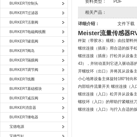
资料类型：
PDF
BURKERT控制头
相关产品：
BURKERT过滤器
BURKERT活塞阀
详细介绍：
文件下载
BURKERT电磁阀线圈
Meister流量传感器RV
秤架（带胶水）规模）由拉塑料
BURKERT罐底阀
螺丝连接（插座）用合适的扳手松
BURKERT阀岛
螺丝连接（插座）拧松并从设备主
BURKERT隔膜阀
43），并转动直到它进入驱动器
BURKERT调节阀
开螺纹环（出口）并将其从设备主
小心地将设备主体旋转180°转向
BURKERT线圈
内部组件流量开关
螺丝连接（入口
BURKERT基础模块
螺丝连接（入口）松开并从设备主
BURKERT减压阀
螺纹环（入口）的帮助拧紧螺丝
BURKER消音器
螺丝连接（入口）与拧入合适的扳手
BURKERT继电器
宝德电源
宝德气缸