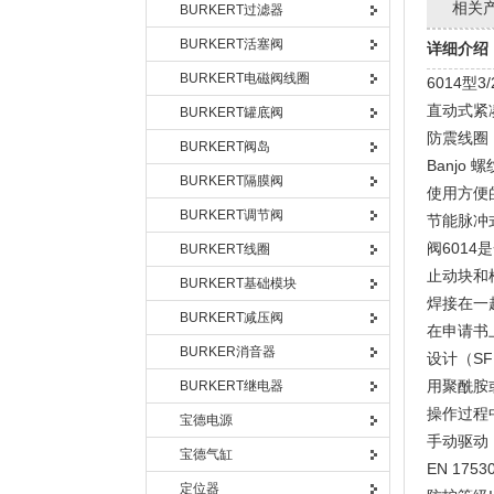
相关
BURKERT过滤器
BURKERT活塞阀
详细介绍
BURKERT电磁阀线圈
6014型3
直动式紧凑
BURKERT罐底阀
防震线圈
BURKERT阀岛
Banjo
BURKERT隔膜阀
使用方便
BURKERT调节阀
节能脉冲
阀601
BURKERT线圈
止动块和
BURKERT基础模块
焊接在一
BURKERT减压阀
在申请书上
BURKER消音器
设计（S
用聚酰胺
BURKERT继电器
操作过程
宝德电源
手动驱动
宝德气缸
EN 175
定位器