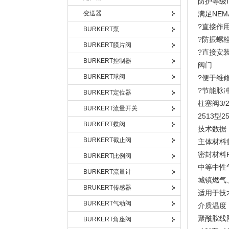
防护等级I
变送器
满足NEM
?直接作用
BURKERT泵
?防振螺
BURKERT膜片阀
?直接安
BURKERT控制器
阀门
BURKERT球阀
?便于维
?节能脉
BURKERT定位器
柱塞阀3/
BURKERT流量开关
2513型2
BURKERT蝶阀
技术数据
BURKERT截止阀
主体材料
密封材料
BURKERT比例阀
中等中性
BURKERT流量计
城镇燃气
BRUKERT传感器
适用于技
BURKERT气动阀
介质温度
聚酰胺线
BURKERT角座阀