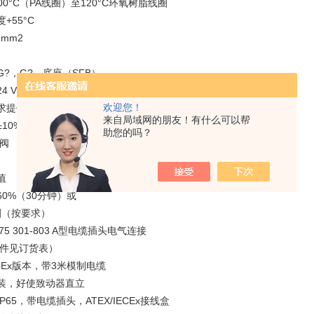
+100°C（PA线圈）至120°C环氧树脂线圈
+55°C
 mm2
?，G?，底座（SFB）
V DC，24 V/50 Hz，230 V/50 Hz
欢迎您！
求提供其他电压）
来自局域网的朋友！有什么可以帮
10%
助您的吗？
单阀
值
0%（30分钟）或
圈（按要求）
 175 301-803 A型电缆插头电气连接
附件见订货表）
IECEx版本，带3米模制电缆
装，好使致动器直立
P65，带电缆插头，ATEX/IECEx接线盒