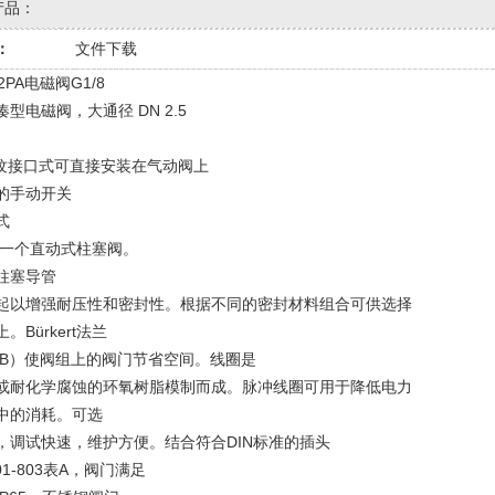
产品：
：
文件下载
/2PA电磁阀G1/8
型电磁阀，大通径 DN 2.5
 螺纹接口式可直接安装在气动阀上
的手动开关
式
4是一个直动式柱塞阀。
柱塞导管
起以增强耐压性和密封性。根据不同的密封材料组合可供选择
。Bürkert法兰
FB）使阀组上的阀门节省空间。线圈是
或耐化学腐蚀的环氧树脂模制而成。脉冲线圈可用于降低电力
中的消耗。可选
，调试快速，维护方便。结合符合DIN标准的插头
301-803表A，阀门满足