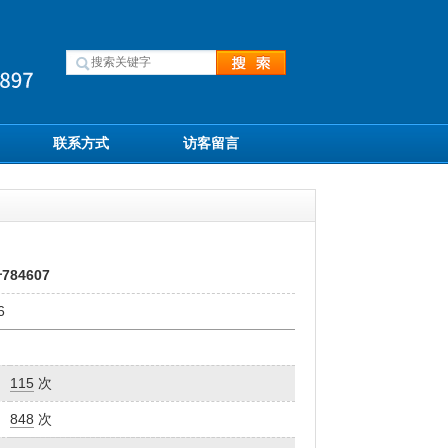
联系方式
访客留言
4607
6
：
：
115
次
：
848
次