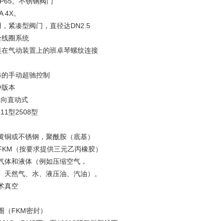
P65。不锈钢阀门
A 4X。
，紧凑型阀门，直径达DN2.5
栓线圈系统
装在气动装置上的班卓琴螺纹连接
修的手动超驰控制
冲版本
2向直动式
511型2508型
黄铜或不锈钢，聚酰胺（底基）
FKM（按要求提供三元乙丙橡胶）
气体和液体（例如压缩空气，
、天然气、水、液压油、汽油）。
术真空
圈（FKM密封）