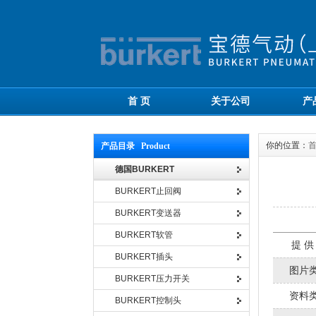
首 页
关于公司
产
你的位置：
产品目录 Product
德国BURKERT
BURKERT止回阀
BURKERT变送器
BURKERT软管
提 供
BURKERT插头
图片
BURKERT压力开关
资料
BURKERT控制头