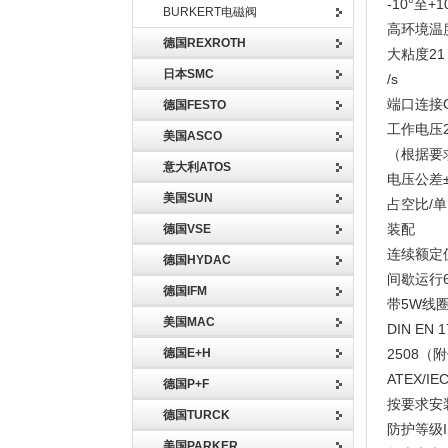
-10°至
BURKERT电磁阀
高环境温度
德国REXROTH
大粘度21
日本SMC
/s
端口连接G
德国FESTO
工作电压24 
美国ASCO
（根据要
意大利ATOS
电压公差±
美国SUN
占空比/
装配
德国VSE
连续额定
德国HYDAC
间歇运行6
德国IFM
带5W线
美国MAC
DIN EN
德国E+H
2508（
ATEX/
德国P+F
按要求安
德国TURCK
防护等级I
美国PARKER