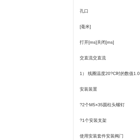
孔口
[毫米]
打开[ms]关闭[ms]
交直流交直流
1） 线圈温度20?C时的数值1.0…6.
安装装置
?2个M5×35圆柱头螺钉
?1个安装支架
使用安装套件安装阀门