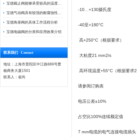
宝德截止阀能够承受较高的温度和压力
-10…+130摄氏度
宝德气动阀具有较强的耐腐蚀性和抗震性
宝德角座阀的具体工作流程分析
-40至+180°C
宝德电磁阀的分类和应用效果介绍
高+250°C（根据要求）
联系我们 Contact
大粘度21 mm2/s
地址：上海市普陀区中江路889号曹
高环境温度+55°C（根据要求2
杨商务大厦1501
联系人：崔尚
请参阅订购表
电压公差±10%
占空比100%连续额定值
7 mm电缆的电气连接电缆插头，