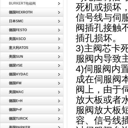
BURKERT电磁阀
死机或损坏，
德国REXROTH
信号线与伺
日本SMC
阀插孔接触
德国FESTO
插孔损坏。
美国ASCO
3)主阀芯
意大利ATOS
服阀内导致
美国SUN
德国VSE
4)伺服阀
德国HYDAC
成在伺服阀
德国IFM
阀上，由于
美国MAC
放大板或者
德国E+H
服阀放大板
德国P+F
容、信号线插
德国TURCK
美国PARKER