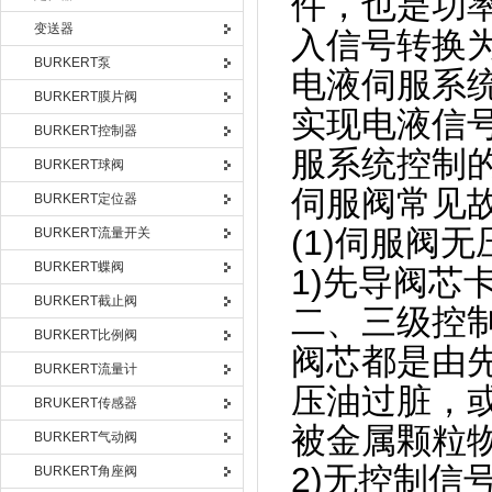
件，也是功
变送器
入信号转换
BURKERT泵
电液伺服系
BURKERT膜片阀
实现电液信
BURKERT控制器
服系统控制
BURKERT球阀
伺服阀常见
BURKERT定位器
(1)伺服阀
BURKERT流量开关
BURKERT蝶阀
1)先导阀
BURKERT截止阀
二、三级控
BURKERT比例阀
阀芯都是由
BURKERT流量计
压油过脏，
BRUKERT传感器
被金属颗粒
BURKERT气动阀
2)无控制信
BURKERT角座阀