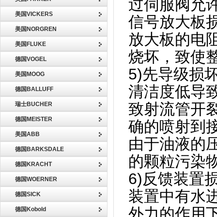
过伺服阀允
美国VICKERS
信号放大板损
美国NORGREN
放大板的电
美国FLUKE
烧坏，致使
德国VOGEL
5)先导级
美国MOOG
清洁度低导
德国BALLUFF
致射流管开
瑞士BUCHER
德国MEISTER
确的喷射到
美国ABB
由于油液的
德国BARKSDALE
的颗粒污染
德国KRACHT
6)反馈装
德国WOERNER
装置中有水
德国SICK
外力的作用
德国Kobold