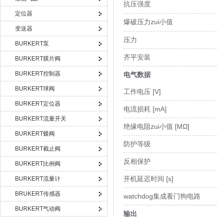
抗压强度
定位器
爆破压力zui小值
变送器
压力
BURKERT泵
齐平安装
BURKERT膜片阀
BURKERT控制器
电气数据
BURKERT球阀
工作电压 [V]
BURKERT定位器
电流损耗 [mA]
BURKERT流量开关
绝缘电阻zui小值 [MΩ]
BURKERT蝶阀
防护等级
BURKERT截止阀
反相保护
BURKERT比例阀
开机延迟时间 [s]
BURKERT流量计
BRUKERT传感器
watchdog集成看门狗电路
BURKERT气动阀
输出