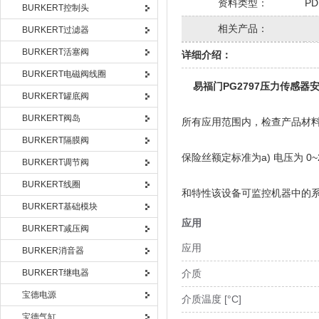
资料类型：
PD
BURKERT控制头
相关产品：
BURKERT过滤器
BURKERT活塞阀
详细介绍：
BURKERT电磁阀线圈
易福门PG2797压力传感器
BURKERT罐底阀
BURKERT阀岛
所有应用范围内，检查产品材料（→
BURKERT隔膜阀
保险丝额定标准为a) 电压为 0~20 V
BURKERT调节阀
BURKERT线圈
和特性该设备可监控机器中的
BURKERT基础模块
应用
BURKERT减压阀
应用
BURKER消音器
BURKERT继电器
介质
宝德电源
介质温度 [°C]
宝德气缸