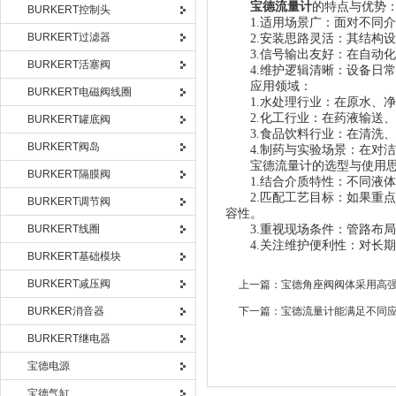
宝德流量计
的特点与优势
BURKERT控制头
1.适用场景广：面对不同介
BURKERT过滤器
2.安装思路灵活：其结构设
3.信号输出友好：在自动化
BURKERT活塞阀
4.维护逻辑清晰：设备日常
应用领域：
BURKERT电磁阀线圈
1.水处理行业：在原水、净
2.化工行业：在药液输送、
BURKERT罐底阀
3.食品饮料行业：在清洗、
BURKERT阀岛
4.制药与实验场景：在对洁
宝德流量计的选型与使用思
BURKERT隔膜阀
1.结合介质特性：不同液体
2.匹配工艺目标：如果重点
BURKERT调节阀
容性。
BURKERT线圈
3.重视现场条件：管路布局
4.关注维护便利性：对长期
BURKERT基础模块
BURKERT减压阀
上一篇：
宝德角座阀阀体采用高
BURKER消音器
下一篇：
宝德流量计能满足不同
BURKERT继电器
宝德电源
宝德气缸