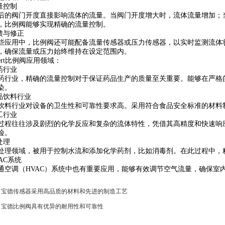
量控制
阀门开度直接影响流体的流量。当阀门开度增大时，流体流量增加；当
，比例阀能够实现精确的流量控制。
馈与修正
用中，比例阀还可能配备流量传感器或压力传感器，以实时监测流体状
，确保流量或压力始终维持在设定范围内。
rt比例阀应用领域：
药行业
业，精确的流量控制对于保证药品生产的质量至关重要。能够在严格的
染。
品饮料行业
行业对设备的卫生性和可靠性要求高。采用符合食品安全标准的材料
工行业
往往涉及剧烈的化学反应和复杂的流体特性，凭借其高精度和快速响应
险。
处理
领域，被用于控制水流和添加化学药剂，比如消毒剂。在此过程中，
AC系统
调（HVAC）系统中也有重要应用，能够有效调节空气流量，确保室
：
宝德传感器采用高品质的材料和先进的制造工艺
：
宝德比例阀具有优异的耐用性和可靠性