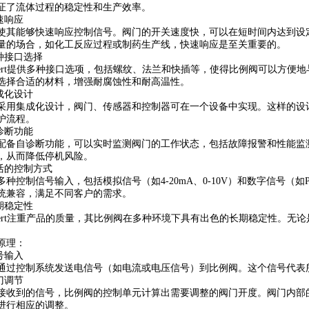
证了流体过程的稳定性和生产效率。
速响应
能够快速响应控制信号。阀门的开关速度快，可以在短时间内达到设定
量的场合，如化工反应过程或制药生产线，快速响应是至关重要的。
种接口选择
ert提供多种接口选项，包括螺纹、法兰和快插等，使得比例阀可以方便
选择合适的材料，增强耐腐蚀性和耐高温性。
成化设计
集成化设计，阀门、传感器和控制器可在一个设备中实现。这样的设计
护流程。
诊断功能
自诊断功能，可以实时监测阀门的工作状态，包括故障报警和性能监测
，从而降低停机风险。
的控制方式
控制信号输入，包括模拟信号（如4-20mA、0-10V）和数字信号（如P
统兼容，满足不同客户的需求。
期稳定性
ert注重产品的质量，其比例阀在多种环境下具有出色的长期稳定性。无
。
理：
号输入
控制系统发送电信号（如电流或电压信号）到比例阀。这个信号代表
门调节
到的信号，比例阀的控制单元计算出需要调整的阀门开度。阀门内部的
进行相应的调整。