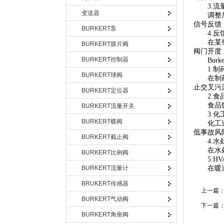
3.流
变送器
调整后的
信号反馈
BURKERT泵
4.反
在某些应
BURKERT膜片阀
阀门开度
BURKERT控制器
Burke
1.制
BURKERT球阀
在制药行
止交叉污
BURKERT定位器
2.食
食品饮料
BURKERT流量开关
3.化
BURKERT蝶阀
化工过程
低事故风
BURKERT截止阀
4.水
在水处理
BURKERT比例阀
5.HV
BURKERT流量计
在暖通空
BRUKERT传感器
上一篇
BURKERT气动阀
下一篇
BURKERT角座阀