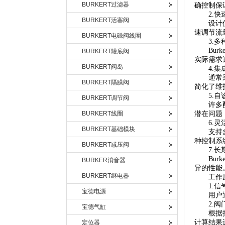
BURKERT过滤器
确控制保
2.快
BURKERT活塞阀
设计使其
速调节流
BURKERT电磁阀线圈
3.多
Burk
BURKERT罐底阀
实际需求
BURKERT阀岛
4.集
通常采用
BURKERT隔膜阀
简化了维
5.自
BURKERT调节阀
许多配备
BURKERT线圈
潜在问题
6.灵活
BURKERT基础模块
支持多种
种控制系
BURKERT减压阀
7.长
Burk
BURKER消音器
异的性能
BURKERT继电器
工作原
1.信
宝德电源
用户通过
2.阀
宝德气缸
根据接收
计算结果
定位器