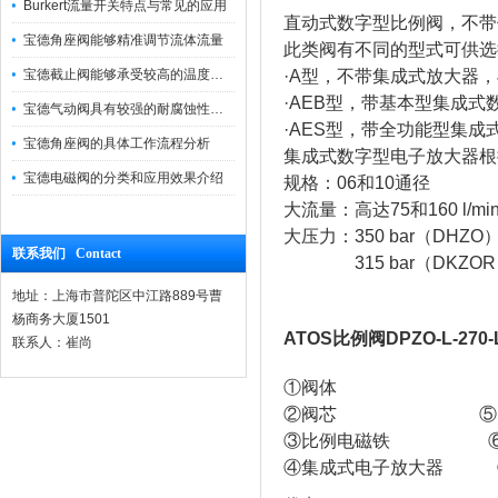
Burkert流量开关特点与常见的应用
直动式数字型比例阀，不带
宝德角座阀能够精准调节流体流量
此类阀有不同的型式可供选
宝德截止阀能够承受较高的温度和压力
·A型，不带集成式放大器
·AEB型，带基本型集成
宝德气动阀具有较强的耐腐蚀性和抗震性
·AES型，带全功能型集
宝德角座阀的具体工作流程分析
集成式数字型电子放大器根
宝德电磁阀的分类和应用效果介绍
规格：06和10通径
大流量：高达75和160 l/mi
大压力：350 bar（DHZO
联系我们 Contact
315 bar（DKZOR
地址：上海市普陀区中江路889号曹
杨商务大厦1501
ATOS比例阀DPZO-L-270
联系人：崔尚
①阀体
②阀芯 ⑤US
③比例电磁铁 ⑥
④集成式电子放大器 