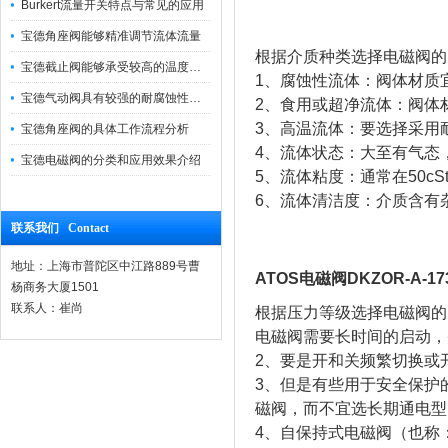
Burkert流量开关特点与常见的应用
宝德角座阀能够精准调节流体流量
根据介质种类选择电磁阀的
宝德截止阀能够承受较高的温度和压力
1、腐蚀性流体：阀体材质
宝德气动阀具有较强的耐腐蚀性和抗震性
2、食用或超净流体：阀体
3、高温流体：要选择采用
宝德角座阀的具体工作流程分析
4、流体状态：大至有气态
宝德电磁阀的分类和应用效果介绍
5、流体粘度：通常在50
6、流体清洁度：介质含有
联系我们 Contact
地址：上海市普陀区中江路889号曹
ATOS电磁阀DKZOR-A-17
杨商务大厦1501
联系人：崔尚
根据压力等级选择电磁阀的
电磁阀需要长时间的启动，
2、要是开和关频繁切换或
3、但是有些用于安全保护
磁阀，而不宜选长期通电型
4、自保持式电磁阀（也称