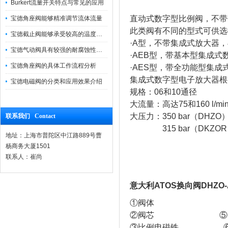
Burkert流量开关特点与常见的应用
直动式数字型比例阀，不带
宝德角座阀能够精准调节流体流量
此类阀有不同的型式可供选
宝德截止阀能够承受较高的温度和压力
·A型，不带集成式放大器
宝德气动阀具有较强的耐腐蚀性和抗震性
·AEB型，带基本型集成
宝德角座阀的具体工作流程分析
·AES型，带全功能型集
集成式数字型电子放大器根
宝德电磁阀的分类和应用效果介绍
规格：06和10通径
大流量：高达75和160 l/mi
大压力：350 bar（DHZO
联系我们 Contact
315 bar（DKZOR
地址：上海市普陀区中江路889号曹
杨商务大厦1501
联系人：崔尚
意大利ATOS换向阀DHZO-A
①阀体
②阀芯 ⑤US
③比例电磁铁 ⑥