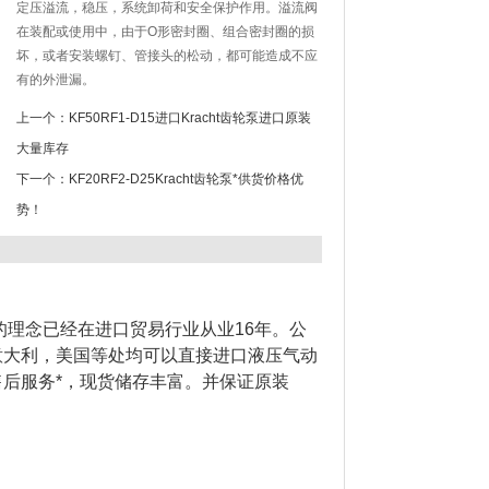
定压溢流，稳压，系统卸荷和安全保护作用。溢流阀
在装配或使用中，由于O形密封圈、组合密封圈的损
坏，或者安装螺钉、管接头的松动，都可能造成不应
有的外泄漏。
上一个：
KF50RF1-D15进口Kracht齿轮泵进口原装
大量库存
下一个：
KF20RF2-D25Kracht齿轮泵*供货价格优
势！
的理念已经在进口贸易行业从业16年。公
意大利，美国等处均可以直接进口液压气动
后服务*，现货储存丰富。并保证原装