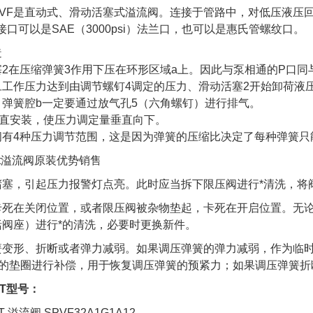
SPVF是直动式、滑动活塞式溢流阀。连接于管路中，对低压液压
连接口可以是SAE（3000psi）法兰口，也可以是惠氏管螺纹口。
造
塞2在压缩弹簧3作用下压在环形区域a上。因此与泵相通的P口同
旦工作压力达到由调节螺钉4调定的压力、滑动活塞2开始卸荷液
，弹簧腔b一定要通过放气孔5（六角螺钉）进行排气。
垂直安装，使压力调定量垂直向下。
阀有4种压力调节范围，这是因为弹簧的压缩比决定了每种弹簧只
堵塞，引起压力报警灯点亮。此时应当拆下限压阀进行*清洗，将
卡死在关闭位置，或者限压阀被杂物垫起，卡死在开启位置。无
括阀座）进行*的清洗，必要时更换新件。
簧变形、折断或者弹力减弱。如果调压弹簧的弹力减弱，作为临时
右的垫圈进行补偿，用于恢复调压弹簧的预紧力；如果调压弹簧折
HT型号：
T 溢流阀 SPVF32A1G1A12