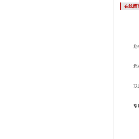
在线留
您
您
联
常