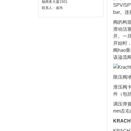
杨商务大厦1501
SPV/
联系人：崔尚
bar。
阀的构
滑动活
开。一
开始时
阀hao
该溢流
限压阀
泄压阀
件（包
调压弹
mm左
KRAC
KRACH