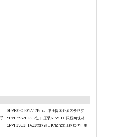
SPVF32C1G1A12Kracht限压阀国外原装价格实
一手
惠
SPVF25A2F1A12进口原装KRACHT限压阀现货
供应一手货源
SPVF25C2F1A12德国进口Kracht限压阀质优价廉
超划算