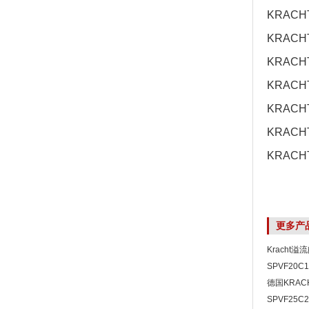
KRACH
KRACHT
KRACH
KRACH
KRACH
KRACH
KRACH
更多产
Kracht溢
SPVF20
备库现货多
德国KRAC
SPVF25