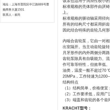
该泵也适用于润滑性较小的
地址：上海市普陀区中江路889号曹
标准规格的壳体部件由厌铸
杨商务大厦1501
上。
联系人：崔尚
标准规格的驱动轴采用径向
所有的结构尺寸都采用斜齿
因此结合特殊的齿轮几何形
内啮合齿轮泵，它由一对相
出室隔开。当主动齿轮旋转
月牙形件的内外两侧分两路
齿轮泵除具有自吸能力、流
作可靠等特性，但效率低、
油类，温度一般不超过70 ℃
20MPa，工作转速为1200—4
结构特点
（1）结构简单，价格便宜
（2）工作要求低，应用广
（3）端盖和齿轮的各个齿
KRACHT型号：