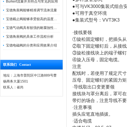
Burkert流量开关特点与常见的应用
●可与VK3000集装式组合
宝德角座阀能够精准调节流体流量
●可用于真空环境
宝德截止阀能够承受较高的温度和压力
●集装式型号：VVT3K3
宝德气动阀具有较强的耐腐蚀性和抗震性
·接线要领
宝德角座阀的具体工作流程分析
①旋松固定螺钉，把插头从
宝德电磁阀的分类和应用效果介绍
②取下固定螺钉后，从接线
③旋松接线块上的端子螺钉
④旋入压母，固定电缆。
联系我们 Contact
注意
配线时，若使用了规定尺寸（
地址：上海市普陀区中江路889号曹
压母、固定螺钉的紧固力矩
杨商务大厦1501
·导线取出口变更要领
联系人：崔尚
接线块与罩分离后，罩可在
带灯的场合，注意导线不要
·注意事项
插头应笔直地插拔。
·适合电缆