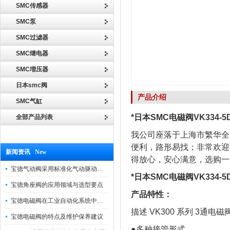
SMC传感器
SMC泵
SMC过滤器
SMC继电器
SMC増压器
日本smc阀
产品介绍
SMC气缸
*日本SMC电磁阀VK334-5D
全部产品列表
我公司座落于上海市繁华全
便利，路形易找；非常欢迎
新闻资讯 New
得放心，安心满意，选购一
宝德气动阀采用标准化气动驱动设计，可匹配各类工业气源工况
*日本SMC电磁阀VK334-5D
宝德角座阀的应用领域与选型要点
产品特性：
宝德电磁阀在工业自动化系统中的作用
描述 VK300 系列 3通电
宝德电磁阀的特点及维护保养建议
●多种接管形式