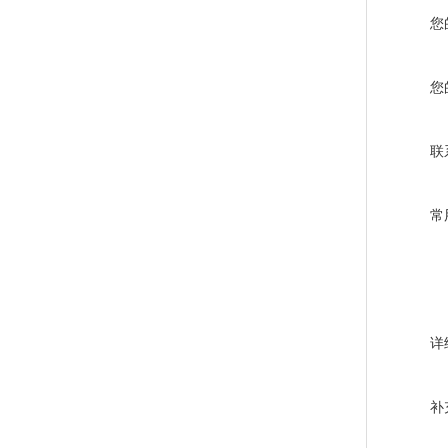
您
您
联
常
详
补