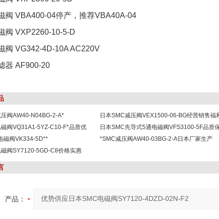
磁阀 VBA400-04停产，推荐VBA40A-04
阀 VXP2260-10-5-D
阀 VG342-4D-10A AC220V
滤器 AF900-20
品
阀AW40-N04BG-2-A*
日本SMC减压阀VEX1500-06-BG经营销售福
阀VQ31A1-5YZ-C10-F*品质优
日本SMC先导式5通电磁阀VFS3100-5F品质
磁阀VK334-5D**
*SMC减压阀AW40-03BG-2-A日本厂家生产
磁阀SY7120-5GD-C8价格实惠
言
产品：