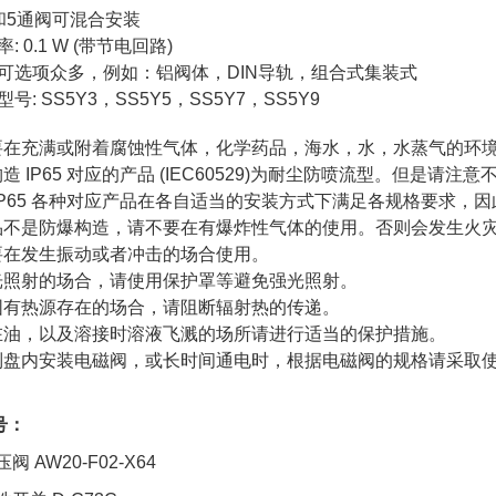
和5通阀可混合安装
: 0.1 W (带节电回路)
可选项众多，例如：铝阀体，DIN导轨，组合式集装式
号: SS5Y3，SS5Y5，SS5Y7，SS5Y9
要在充满或附着腐蚀性气体，化学药品，海水，水，水蒸气的环
造 IP65 对应的产品 (IEC60529)为耐尘防喷流型。但是请注
IP65 各种对应产品在各自适当的安装方式下满足各规格要求，
品不是防爆构造，请不要在有爆炸性气体的使用。否则会发生火
要在发生振动或者冲击的场合使用。
光照射的场合，请使用保护罩等避免强光照射。
围有热源存在的场合，请阻断辐射热的传递。
在油，以及溶接时溶液飞溅的场所请进行适当的保护措施。
制盘内安装电磁阀，或长时间通电时，根据电磁阀的规格请采取
号：
阀 AW20-F02-X64