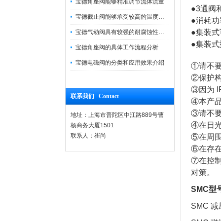
宝德角座阀能够精准调节流体流量
●3通阀
宝德截止阀能够承受较高的温度和压力
●消耗功率
●集装式
宝德气动阀具有较强的耐腐蚀性和抗震性
●集装式型
宝德角座阀的具体工作流程分析
宝德电磁阀的分类和应用效果介绍
①请不
②保护构
③因为 
联系我们 Contact
④本产
③请不
地址：上海市普陀区中江路889号曹
④在日
杨商务大厦1501
联系人：崔尚
⑤在周
⑥在存
⑦在控
对策。
SMC型
SMC 减压