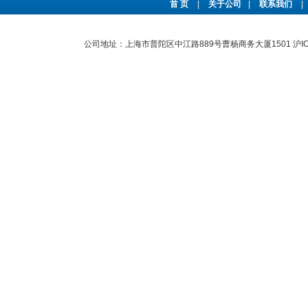
首 页
|
关于公司
|
联系我们
|
公司地址：上海市普陀区中江路889号曹杨商务大厦1501
沪I