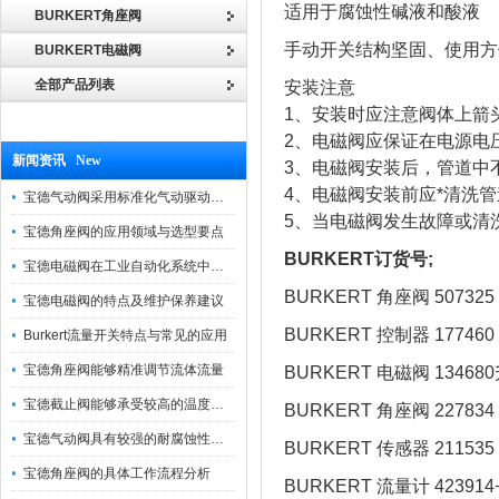
适用于腐蚀性碱液和酸液
BURKERT角座阀
手动开关结构坚固、使用方
BURKERT电磁阀
全部产品列表
安装注意
1、安装时应注意阀体上箭
2、电磁阀应保证在电源电压
新闻资讯 New
3、电磁阀安装后，管道中
4、电磁阀安装前应*清洗
宝德气动阀采用标准化气动驱动设计，可匹配各类工业气源工况
5、当电磁阀发生故障或清
宝德角座阀的应用领域与选型要点
BURKERT订货号;
宝德电磁阀在工业自动化系统中的作用
BURKERT 角座阀 507325
宝德电磁阀的特点及维护保养建议
BURKERT 控制器 177460
Burkert流量开关特点与常见的应用
宝德角座阀能够精准调节流体流量
BURKERT 电磁阀 13468
宝德截止阀能够承受较高的温度和压力
BURKERT 角座阀 227834
宝德气动阀具有较强的耐腐蚀性和抗震性
BURKERT 传感器 211535
宝德角座阀的具体工作流程分析
BURKERT 流量计 42391