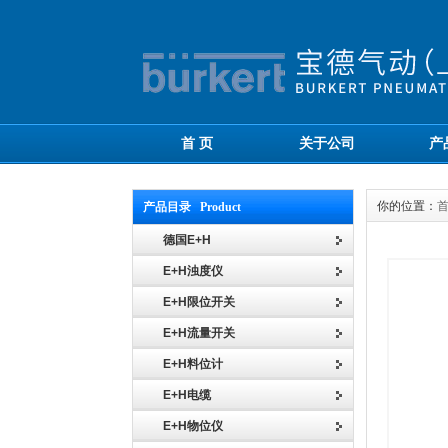
首 页
关于公司
产
你的位置：
产品目录 Product
德国E+H
E+H浊度仪
E+H限位开关
E+H流量开关
E+H料位计
E+H电缆
E+H物位仪