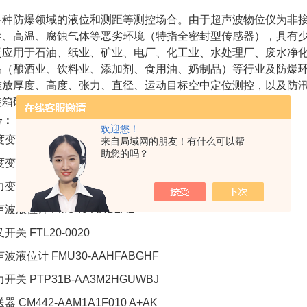
各种防爆领域的液位和测距等测控场合。由于超声波物位仪为非
尘、高温、腐蚀气体等恶劣环境（特指全密封型传感器），具有
泛应用于石油、纸业、矿业、电厂、化工业、水处理厂、废水净
品（酿酒业、饮料业、添加剂、食用油、奶制品）等行业及防爆
堆放厚度、高度、张力、直径、运动目标空中定位测控，以及防
装箱码头、飞机场……等行业中。
号：
欢迎您！
度变送器 TMT182-A31BC
来自局域网的朋友！有什么可以帮
助您的吗？
度变送器 TR62-FDAB3XK21 L=500MM
力变送器 PMP11-AA1U1PBWJJ
声波液位计 FMU40-ARB2A2
开关 FTL20-0020
声波液位计 FMU30-AAHFABGHF
力开关 PTP31B-AA3M2HGUWBJ
器 CM442-AAM1A1F010 A+AK