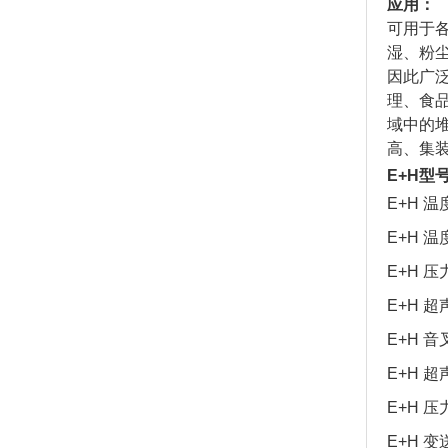
应用：
可用于
湿、粉
因此广
理、食
域中的
高、集
E+H型
E+H 温
E+H 温
E+H 压
E+H 超
E+H 音叉
E+H 超
E+H 压
E+H 变送