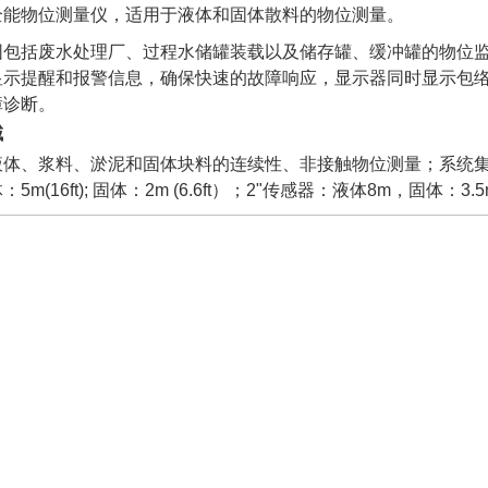
全能物位测量仪，适用于液体和固体散料的物位测量。
围包括废水处理厂、过程水储罐装载以及储存罐、缓冲罐的物位监
显示提醒和报警信息，确保快速的故障响应，显示器同时显示包
障诊断。
域
体、浆料、淤泥和固体块料的连续性、非接触物位测量；系统集成： 
5m(16ft); 固体：2m (6.6ft）；2"传感器：液体8m，固体：3.5m (