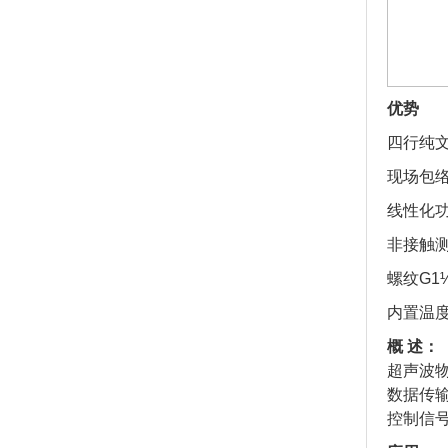
优势
四行纯
现场包
线性化
非接触
螺纹G1
内置温
概 述：
超声波
数据传
控制信