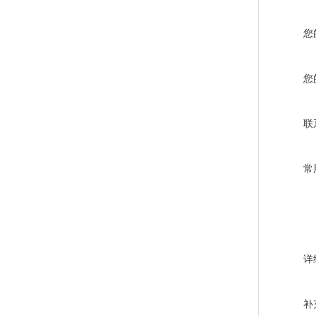
您
您
联
常
详
补