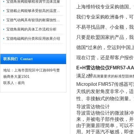
宝德角座阀能够精准调节流体流量
上海维特锐专业采购德国、
宝德截止阀能够承受较高的温度和压力
我们专业采购欧洲备件，可
宝德气动阀具有较强的耐腐蚀性和抗震性
不易寻找品牌、小金额，我
宝德角座阀的具体工作流程分析
只要是欧盟国家的产品，我
宝德电磁阀的分类和应用效果介绍
德国*过来的，空运到中国
现在订货，还是帮客户报价
联系我们 Contact
E+H雷达物位仪FMR57-AA
地址：上海市普陀区中江路889号曹
满足z醉
高测量要求的标准型固体
杨商务大厦1501
联系人：崔尚
Micropilot FMR
天线的发射角度非常小，适用
性、非接触式的物位测量。
​导波雷达物位计
导波雷达物位计的微波脉冲
来，并被电子部件接收，并
由于测量原理简单，可以不
用。对于蒸汽不敏感，即使