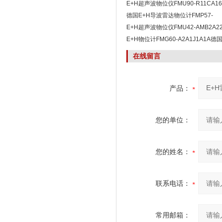
E+H超声波物位仪FMU90-R11CA1
算
德国E+H导波雷达物位计FMP57-
AAACCALCA4GG
E+H超声波物位仪FMU42-AMB2A
E+H物位计FMG60-A2A1J1A1A德国
在线留言
产品：
您的单位：
您的姓名：
联系电话：
常用邮箱：