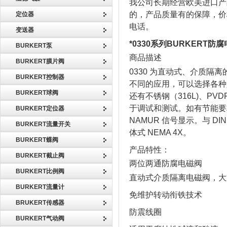
我公司长期经营欧美进口产
的，产品质量有的保障，价
定位器
电话。
变送器
*0330系列BURKERT防腐
BURKERT泵
商品描述
BURKERT膜片阀
0330 为直动式、介质
BURKERT控制器
不同的应用，可以选择各种
BURKERT球阀
还有不锈钢（316L)、P
于调试和测试。如有节能要
BURKERT定位器
NAMUR 信号显示。与 DIN
BURKERT流量开关
体式 NEMA 4X。
BURKERT蝶阀
产品特性：
BURKERT截止阀
两位两通防腐电磁阀
BURKERT比例阀
直动式介质隔离电磁阀，大通
BURKERT流量计
免维护转动衔铁技术
BRUKERT传感器
防震线圈
BURKERT气动阀