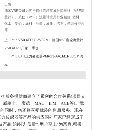
出售
德国VSE公司为客户提供高精度威仕流量计（VSE流
量计）。威仕（VSE）流量计应用行业包括 :塑料，
化工，制药，涂料，油墨，液压，汽车，多组分混合
等
上一个：
VS0.4EPO12V32N11德国VSE齿轮流量计
VS0.4EPO厂家一手价
下一个：
E+H压力变送器PMP23-AA1M1PB3CJ*供
应
维护服务提供商建立了紧密的合作关系(项目支
威格士、 宝德、MAC、IFM、ACE等)。我
质的同时，您还将享受优质的售后服务。现在
,贺德克压力传感器等产品的供应国外厂家已经形成了
品,始终以"质量*,用户至上"为宗旨,积极