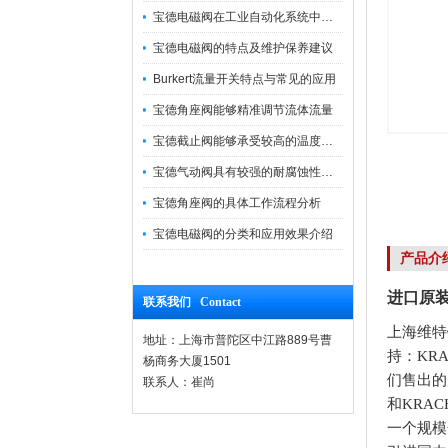
宝德电磁阀在工业自动化系统中的作用
宝德电磁阀的特点及维护保养建议
Burkert流量开关特点与常见的应用
宝德角座阀能够精准调节流体流量
宝德截止阀能够承受较高的温度和压力
宝德气动阀具有较强的耐腐蚀性和抗震性
宝德角座阀的具体工作流程分析
宝德电磁阀的分类和应用效果介绍
产品介
进口原装
联系我们 Contact
上海维特
地址：上海市普陀区中江路889号曹
持：KR
杨商务大厦1501
们售出的
联系人：崔尚
和KRA
一个规模