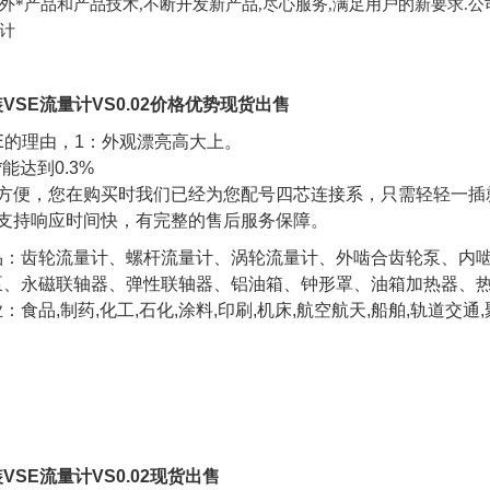
外*产品和产品技术,不断开发新产品,尽心服务,满足用户的新要求.公司现
计
VSE流量计VS0.02价格优势现货出售
E的理由，1：外观漂亮高大上。
*能达到0.3%
接方便，您在购买时我们已经为您配号四芯连接系，只需轻轻一插就
术支持响应时间快，有完整的售后服务保障。
品：齿轮流量计、螺杆流量计、涡轮流量计、外啮合齿轮泵、内
泵、永磁联轴器、弹性联轴器、铝油箱、钟形罩、油箱加热器、
：食品,制药,化工,石化,涂料,印刷,机床,航空航天,船舶,轨道交通,
VSE流量计VS0.02现货出售