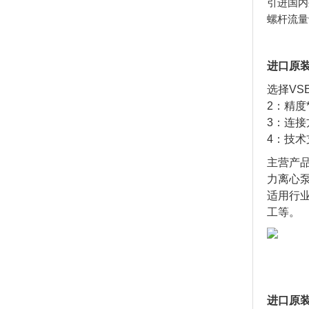
引进国内
螺杆流量
进口原装
选择VS
2：精度
3：连
4：技
主营产
力离心
适用行业
工等。
进口原装