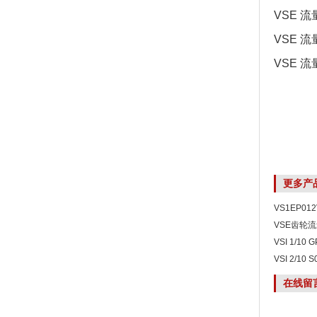
VSE 流量
VSE 流量
VSE 流量
更多产
VS1EP01
型
VSE齿轮流
VSI 1/10
1/10高清
VSI 2/1
装现货VSI2
在线留