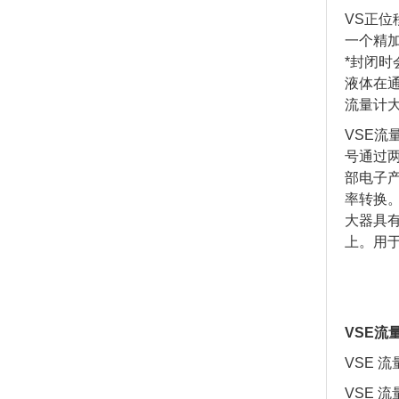
VS正
一个精
*封闭
液体在通
流量计
VSE流
号通过
部电子产
率转换。
大器具有
上。用于
VSE流
VSE 流
VSE 流量