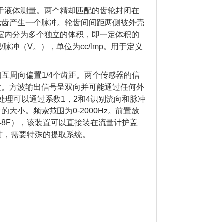
于液体测量。两个精却匹配的齿轮封闭在
轮齿产生一个脉冲。轮齿间间距两侧被外壳
室内分为多个独立的体积，即一定体积的
冲（V。），单位为cc/lmp。用于定义
互周向偏置1/4个齿距。两个传感器的信
大。方波输出信号呈双向并可能通过任何外
处理可以通过系数1，2和4识别流向和脉冲
小。频索范围为0-2000Hz。前置放
248F），该装置可以直接装在流量计护盖
间时，需要特殊的提取系统。