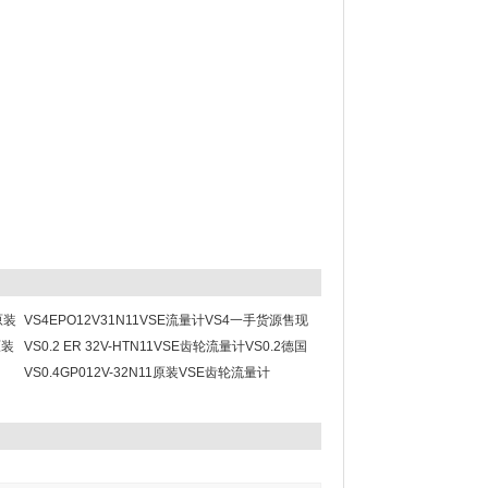
原装
VS4EPO12V31N11VSE流量计VS4一手货源售现
原装
货多多
VS0.2 ER 32V-HTN11VSE齿轮流量计VS0.2德国
进口原装现货
VS0.4GP012V-32N11原装VSE齿轮流量计
VS0.4GP0德国原厂销售