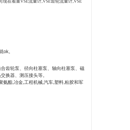
在着重VSE流量计,VSE齿轮流量计,VSE
ok。
啮合齿轮泵、径向柱塞泵、轴向柱塞泵、磁
热交换器、测压接头等。
聚氨酯,冶金,工程机械,汽车,塑料,粘胶和军