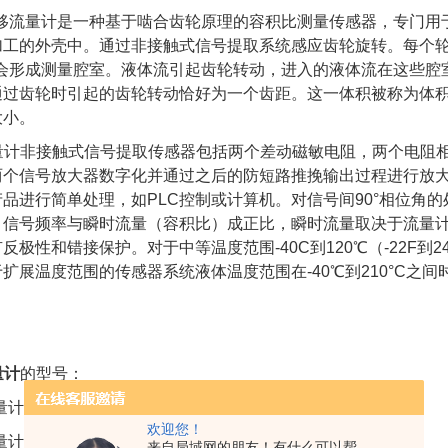
位移流量计是一种基于啮合齿轮原理的容积比测量传感器，专门用
加工的外壳中。通过非接触式信号提取系统感应齿轮旋转。每个
时会形成测量腔室。液体流引起齿轮转动，进入的液体流在这些腔
过齿轮时引起的齿轮转动恰好为一个齿距。这一体积被称为体积/脉
大小。
量计非接触式信号提取传感器包括两个差动磁敏电阻，两个电阻相
两个信号放大器数字化并通过之后的防短路推挽输出过程进行放
品进行简单处理，如PLC控制或计算机。对信号间90°相位角的
信号频率与瞬时流量（容积比）成正比，瞬时流量取决于流量计的大
反极性和错接保护。对于中等温度范围-40C到120℃（-22F到
扩展温度范围的传感器系统液体温度范围在-40℃到210°C之
量计
的型号：
量计 VS2GPO12V32N11
欢迎您！
计 EF0.04ARO14V-PNP/2
来自局域网的朋友！有什么可以帮