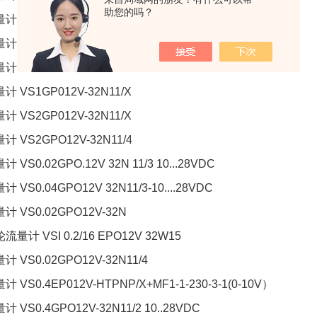
助您的吗？
计 EF0.1 ARO14V PNP
计 VS0.2GP012V-32N11/X
计 VS0.4GP012V-32N11/X
计 VS1GP012V-32N11/X
计 VS2GP012V-32N11/X
计 VS2GPO12V-32N11/4
计 VS0.02GPO.12V 32N 11/3 10...28VDC
计 VS0.04GPO12V 32N11/3-10....28VDC
计 VS0.02GPO12V-32N
流量计 VSI 0.2/16 EPO12V 32W15
计 VS0.02GPO12V-32N11/4
计 VS0.4EP012V-HTPNP/X+MF1-1-230-3-1(0-10V）
计 VS0.4GPO12V-32N11/2 10..28VDC