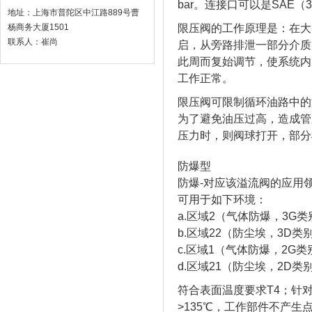
bar。连接口可以是SAE（
地址：上海市普陀区中江路889号曹
杨商务大厦1501
限压阀的工作原理是：在大
联系人：崔尚
启，从旁路排泄一部分介质
此周而复始调节，使系统内
工作正常。
限压阀可限制循环油路中的
为了避免油压过高，造成管
压力时，则阀球打开，部分
防爆型
防爆-对应该溢流阀的应用
可用于如下环境：
a.区域2（气体防爆，3G类
b.区域22（防尘埃，3D类
c.区域1（气体防爆，2G类别
d.区域21（防尘埃，2D类
符合表面温度要求T4；针
>135℃，工作部件不产生