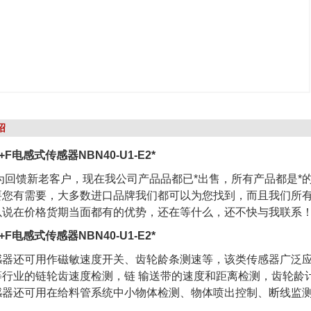
绍
F电感式传感器NBN40-U1-E2*
为回馈新老客户，现在我公司产品品都已*出售，所有产品都是*
要您有需要，大多数进口品牌我们都可以为您找到，而且我们所
以说在价格货期当面都有的优势，还在等什么，还不快与我联系
F电感式传感器NBN40-U1-E2*
感器还可用作磁敏速度开关、齿轮龄条测速等，该类传感器广泛
等行业的链轮齿速度检测，链 输送带的速度和距离检测，齿轮龄
感器还可用在给料管系统中小物体检测、物体喷出控制、断线监测