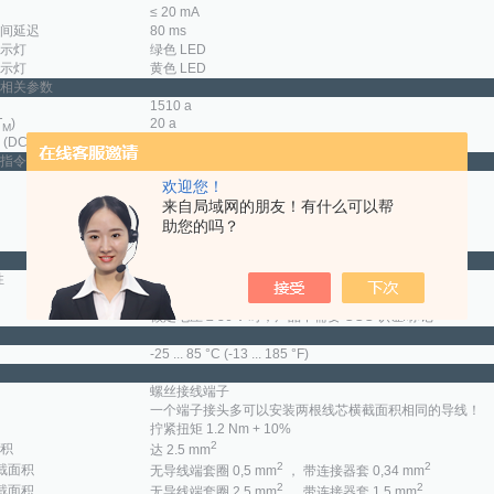
≤ 20 mA
间延迟
80 ms
示灯
绿色 LED
示灯
黄色 LED
相关参数
1510 a
T
)
20 a
M
(DC)
0 %
指令
欢迎您！
EN 60947-5-2:2007
来自局域网的朋友！有什么可以帮
EN 60947-5-2/A1:2012
助您的吗？
IEC 60947-5-2:2007
IEC 60947-5-2 AMD 1:2012
性
TR CU 020/2011
cULus 认证，一般用途
额定电压 ≤ 36 V 时，产品不需要 CCC 认证/标记
-25 ... 85 °C (-13 ... 185 °F)
螺丝接线端子
一个端子接头多可以安装两根线芯横截面积相同的导线！
拧紧扭矩 1.2 Nm + 10%
2
积
达 2.5 mm
2
2
截面积
无导线端套圈 0,5 mm
， 带连接器套 0,34 mm
2
2
截面积
无导线端套圈 2,5 mm
， 带连接器套 1,5 mm