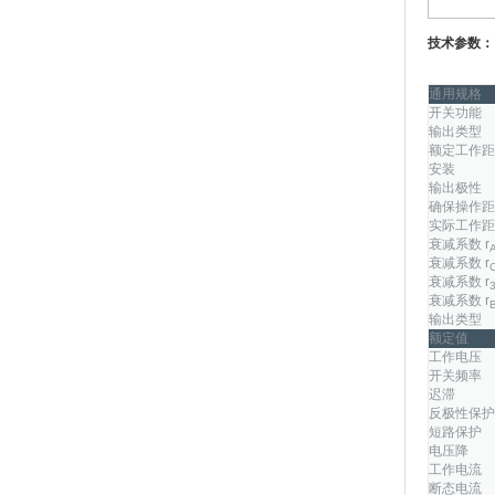
技术参数：
通用规格
开关功能
输出类型
额定工作距
安装
输出极性
确保操作距
实际工作距
衰减系数 r
A
衰减系数 r
衰减系数 r
衰减系数 r
输出类型
额定值
工作电压
开关频率
迟滞
反极性保护
短路保护
电压降
工作电流
断态电流