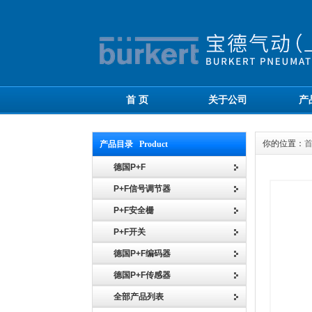
首 页
关于公司
产
你的位置：
产品目录 Product
德国P+F
P+F信号调节器
P+F安全栅
P+F开关
德国P+F编码器
德国P+F传感器
全部产品列表