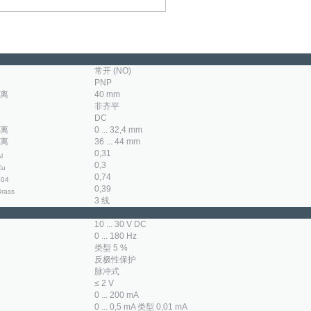
常开 (NO)
PNP
离
40 mm
非齐平
DC
离
0 ... 32,4 mm
离
36 ... 44 mm
0,31
l
0,3
Cu
0,74
304
0,39
Brass
3 线
10 ... 30 V DC
0 ... 180 Hz
类型 5 %
反极性保护
脉冲式
≤ 2 V
0 ... 200 mA
0 ... 0,5 mA 类型 0,01 mA