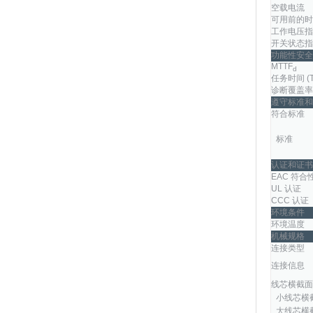
空载电流
可用前的时
工作电压指
开关状态指
功能性安全
MTTF
d
任务时间 (
诊断覆盖率 
遵守标准和
符合标准
标准
认证和证书
EAC 符合
UL 认证
CCC 认证
环境条件
环境温度
机械规格
连接类型
连接信息
线芯横截面
小线芯横
大线芯横