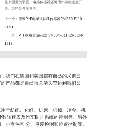
化来测量的装置。电感传感器还可用作磁敏速度开
关、齿轮龄条测速等。
上一个：
原装P+F电感式位移传感器PMI360-F110-
IU-V1
下一个：
P+F多圈值编码器FVM58N-011K2R3GN-
1213
的，我们在德国和美国都有自己的采购公
有的产品都是自己报关清关空运到我们公
！
应用于纺织、化纤、机床、机械、冶金、机
计数转速表及汽车防护系统的控制等。另外
、小零件区 分、厚度检测和位置控制等。