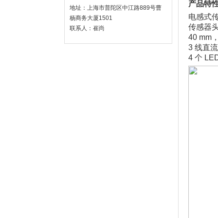
产品特
地址：上海市普陀区中江路889号曹
电感式传感
杨商务大厦1501
传感器
联系人：崔尚
40 m
3 线直流
4 个 L