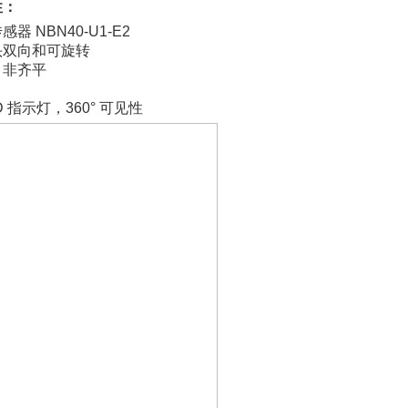
性：
器 NBN40-U1-E2
头双向和可旋转
m，非齐平
ED 指示灯，360° 可见性