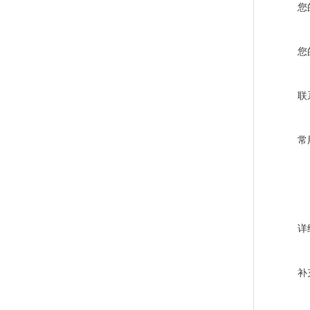
您
您
联
常
详
补