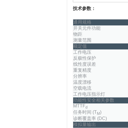
技术参数：
通用规格
开关元件功能
物距
测量范围
额定值
工作电压
反极性保护
线性度误差
重复精度
分辨率
温度漂移
空载电流
工作电压指示灯
功能性安全相关参数
MTTF
d
任务时间 (T
)
M
诊断覆盖率 (DC)
模拟量输出