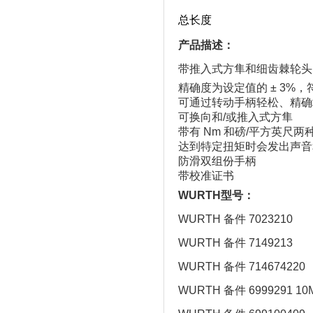
总长度
产品描述：
带推入式方隼和细齿棘轮头（
精确度为设定值的 ± 3%，符合 D
可通过转动手柄轻松、精确
可换向和/或推入式方隼
带有 Nm 和磅/平方英尺两
达到特定扭矩时会发出声音
防滑双组份手柄
带校准证书
WURTH型号：
WURTH 备件 7023210
WURTH 备件 7149213
WURTH 备件 714674220
WURTH 备件 6999291 10