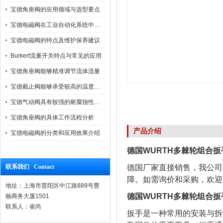
宝德角座阀的应用领域与选型要点
宝德电磁阀在工业自动化系统中的作用
宝德电磁阀的特点及维护保养建议
Burkert流量开关特点与常见的应用
宝德角座阀能够精准调节流体流量
宝德截止阀能够承受较高的温度和压力
宝德气动阀具有较强的耐腐蚀性和抗震性
宝德角座阀的具体工作流程分析
产品介绍
宝德电磁阀的分类和应用效果介绍
德国WURTH多棘轮组合扳手0
联系我们 Contact
德国厂家直接销售，我公司
障。如需询价和采购，欢迎
地址：上海市普陀区中江路889号曹
德国WURTH多棘轮组合扳手0
杨商务大厦1501
联系人：崔尚
扳手是一种常用的安装与拆