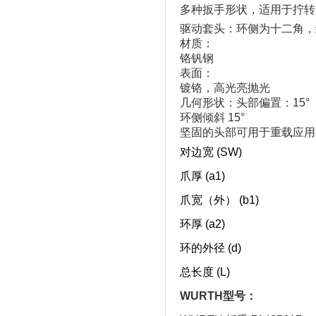
多种扳手形状，适用于拧转
驱动套头：环侧为十二角，
材质：
铬钒钢
表面：
镀铬，高光亮抛光
几何形状：头部偏置：15°
环侧倾斜 15°
坚固的头部可用于重载应用
对边宽 (SW)
爪厚 (a1)
爪宽（外） (b1)
环厚 (a2)
环的外径 (d)
总长度 (L)
WURTH型号：