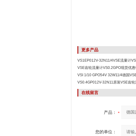
更多产品
VS1EP012V-32N11/4VSE流量计
型
VSE齿轮流量计VS0.2GPO现货优
VSI 1/10 GPO54V 32W11/4德国V
1/10高清版本一手货源
VS0.4GP012V-32N11原装VSE齿
VS0.4GP0德国原厂销售
在线留言
产品：
您的单位：