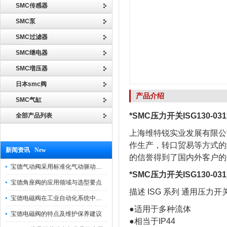
SMC传感器
SMC泵
SMC过滤器
SMC继电器
SMC増压器
日本smc阀
产品介绍
SMC气缸
*SMC压力开关ISG130-0
全部产品列表
上海维特锐实业发展有限公
作生产，转口贸易等方式的
新闻资讯 New
的信誉得到了国内外客户的
宝德气动阀采用标准化气动驱动设计，可匹配各类工业气源工况
*SMC压力开关ISG130-0
宝德角座阀的应用领域与选型要点
描述 ISG 系列 通用压力开
宝德电磁阀在工业自动化系统中的作用
●适用于多种流体
宝德电磁阀的特点及维护保养建议
●相当于IP44