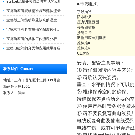
Burkert流量开关特点与常见的应用
●带霓虹灯
宝德角座阀能够精准调节流体流量
字段描述
防水种类
宝德截止阀能够承受较高的温度和压力
压力调整范围
接液部材质
宝德气动阀具有较强的耐腐蚀性和抗震性
接管口径
调整用应差刻度板
宝德角座阀的具体工作流程分析
准标准b
宝德电磁阀的分类和应用效果介绍
准标准a
CE对应
安装、配管注意事项：
联系我们 Contact
① 请仔细阅读内容并充分
② 请确认安装姿势。
地址：上海市普陀区中江路889号曹
垂直・水平的情况下可以使用
杨商务大厦1501
③ 维修保养空间的确保。
联系人：崔尚
请确保保养点检所必要的空
④ 使用产品时请务必拿着
⑤ 请不要反复弯曲电线及
电线反复弯曲及使电线受到
电线有伤、或有可能会造成