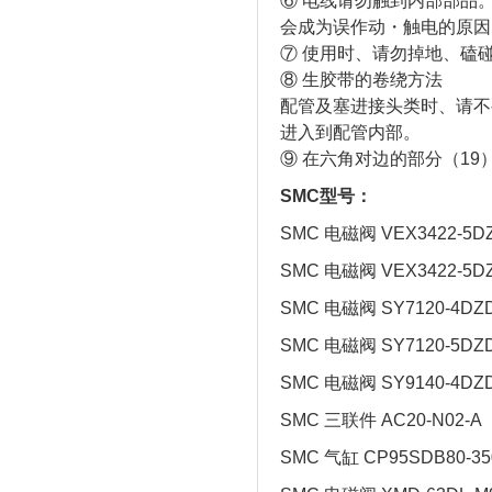
⑥ 电线请勿触到内部部品
会成为误作动・触电的原因
⑦ 使用时、请勿掉地、磕
⑧ 生胶带的卷绕方法
配管及塞进接头类时、请不
进入到配管内部。
⑨ 在六角对边的部分（1
SMC型号：
SMC 电磁阀 VEX3422-5DZ
SMC 电磁阀 VEX3422-5D
SMC 电磁阀 SY7120-4DZD
SMC 电磁阀 SY7120-5DZD
SMC 电磁阀 SY9140-4DZD
SMC 三联件 AC20-N02-A
SMC 气缸 CP95SDB80-3