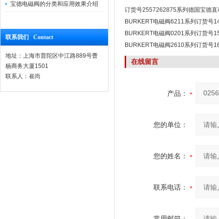
宝德电磁阀的分类和应用效果介绍
订货号2557262875系列德国宝德
BURKERT电磁阀
BURKERT电磁阀6211系列订货号1
BURKERT电磁阀0201系列订货号1
联系我们 Contact
BURKERT电磁阀2610系列订货号16
地址：上海市普陀区中江路889号曹
在线留言
杨商务大厦1501
联系人：崔尚
产品：
您的单位：
您的姓名：
联系电话：
常用邮箱：