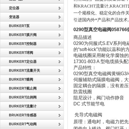
和KRACHT流量计,KRAC
定位器
一个规模化、稳定化的合作关系
变送器
引进国内外*产品和产品技术,
BURKERT泵
0290型真空电磁阀05876
BURKERT膜片阀
商品描述
0290为伺服式S.EV
BURKERT控制器
的“soft-kick”功
BURKERT球阀
电磁线圈采用耐化学腐蚀的环氧树
17301-803 A 型电缆
BURKERT定位器
产品特性：
BURKERT流量开关
0290型真空电磁阀黄铜G3/
伺服辅助式隔膜电磁阀，大通径
BURKERT蝶阀
固定耦合的隔膜，没有差压
BURKERT截止阀
防震线圈
BURKERT比例阀
阻尼设计，阀门动作静音
DC 式节能节电
BURKERT流量计
先导式电磁阀
BRUKERT传感器
原理：通电时，电磁力把先
BURKERT气动阀
闭件向上移动，阀门打开；