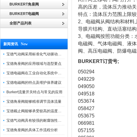
BURKERT角座阀
高的压差，流体压力推动关
BURKERT电磁阀
特点：流体压力范围上限较
2、电磁阀从阀结构和材料
全部产品列表
导膜片结构、直动活塞结构
3、电磁阀按照功能分类：
电磁阀、气体电磁阀、液体
新闻资讯 New
阀、高压电磁阀、防爆电磁
宝德气动阀采用标准化气动驱动设计，可匹配各类工业气源工况
BURKERT订货号;
宝德角座阀的应用领域与选型要点
050294
宝德电磁阀在工业自动化系统中的作用
049229
宝德电磁阀的特点及维护保养建议
049050
Burkert流量开关特点与常见的应用
049518
053674
宝德角座阀能够精准调节流体流量
058427
宝德截止阀能够承受较高的温度和压力
053675
宝德气动阀具有较强的耐腐蚀性和抗震性
066981
宝德角座阀的具体工作流程分析
057155