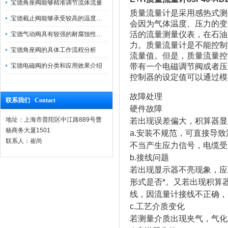
宝德角座阀能够精准调节流体流量
质量流量计是采用感热式测
宝德截止阀能够承受较高的温度和压力
会因为气体温度、压力的变
活的流量测量仪表，在石油
宝德气动阀具有较强的耐腐蚀性和抗震性
力。质量流量计是不能控制
宝德角座阀的具体工作流程分析
流量值。但是，质量流量控
宝德电磁阀的分类和应用效果介绍
带有一个电磁调节阀或者压
控制器的设定值可以通过模
故障处理
联系我们 Contact
硬件故障
地址：上海市普陀区中江路889号曹
若出现误差偏大，积算器显
杨商务大厦1501
a.安装不规范，可直接导
联系人：崔尚
不当产生应力信号，电缆受
b.接线问题
若出现显示器不亮现象，应
形式是否*。又若出现积算
线，因流量计接线不正确，
c.工艺介质变化
若测量介质出现夹气，气化