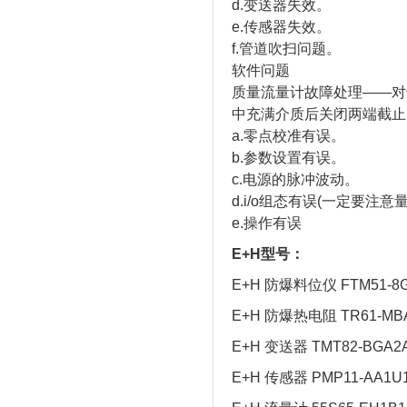
d.变送器失效。
e.传感器失效。
f.管道吹扫问题。
软件问题
质量流量计故障处理——对
中充满介质后关闭两端截止阀
a.零点校准有误。
b.参数设置有误。
c.电源的脉冲波动。
d.i/o组态有误(一定要注意
e.操作有误
E+H型号：
E+H 防爆料位仪 FTM51-8G
E+H 防爆热电阻 TR61-MB
E+H 变送器 TMT82-BGA2
E+H 传感器 PMP11-AA1U