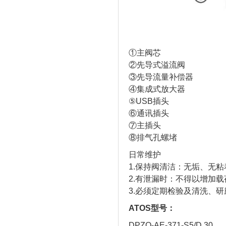
①主阀芯
②先导式溢流阀
③先导流量补偿器
④集成式放大器
⑤USB插头
⑥通讯插头
⑦主插头
⑧排气孔螺堵
日常维护
1.保持阀清洁：无垢、无
2.有泄漏时：不得以增加
3.必须定期检验及清洗、
ATOS型号：
DPZO-AE-371-S5/D 30