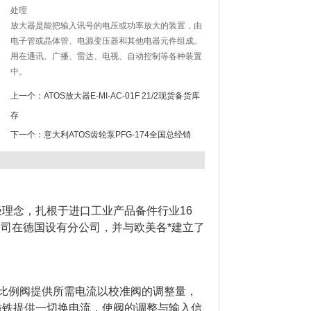
处理
放大器是能把输入讯号的电压或功率放大的装置，由
电子管或晶体管、电源变压器和其他电器元件组成。
用在通讯、广播、雷达、电视、自动控制等各种装置
中。
上一个：
ATOS放大器E-MI-AC-01F 21/2现货备货库
存
下一个：
意大利ATOS齿轮泵PFG-174全国总经销
理念，扎根于进口工业产品备件行业16
本公司在德国设有分公司，并与欧美各*建立了
磁比例阀提供所需电流以校准阀的调整量，
磁铁提供一切换电流，使阀的调整与输入信