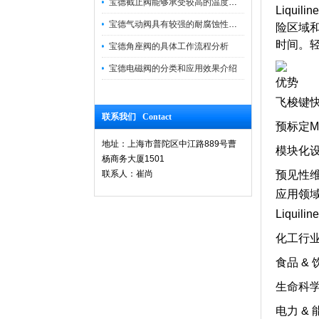
宝德截止阀能够承受较高的温度和压力
Liqu
宝德气动阀具有较强的耐腐蚀性和抗震性
险区域和
时间。
宝德角座阀的具体工作流程分析
宝德电磁阀的分类和应用效果介绍
优势
飞梭键
联系我们 Contact
预标定M
地址：上海市普陀区中江路889号曹
模块化
杨商务大厦1501
联系人：崔尚
预见性
应用领
Liqu
化工行
食品 & 
生命科
电力 & 