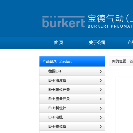
首 页
关于公司
产
你的位置：
产品目录 Product
德国E+H
E+H浊度仪
E+H限位开关
E+H流量开关
E+H料位计
E+H电缆
E+H物位仪