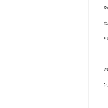
您
联
常
详
补