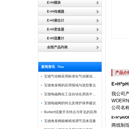
E+H模块
E+H传感器
E+H液位计
E+H变送器
E+H流量计
全部产品列表
新闻资讯 New
产品介
宝德气动阀采用标准化气动驱动设计，可匹配各类工业气源工况
E+H*p
宝德角座阀的应用领域与选型要点
我公司产
宝德电磁阀在工业自动化系统中的作用
WOER
宝德电磁阀的特点及维护保养建议
公司名
Burkert流量开关特点与常见的应用
E+H*pH/
宝德角座阀能够精准调节流体流量
两线制