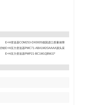
E+H变送器COM253-DX0005德国进口质量保障
总经销
E+H压力变送器PMC71-ABA1M2GAAAA源头采
购
E+H压力变送器PMP21-BC1M1QBWJJ*