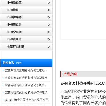
E+H物位仪
E+H模块
E+H传感器
E+H液位计
E+H变送器
E+H流量计
全部产品列表
新闻资讯 New
宝德气动阀采用标准化气动驱动设计，可匹配各类工业气源工况
产品介绍
宝德角座阀的应用领域与选型要点
E+H音叉料位开关FTL51C-
宝德电磁阀在工业自动化系统中的作用
上海维特锐实业发展有限公
宝德电磁阀的特点及维护保养建议
作生产，转口贸易等方式的
Burkert流量开关特点与常见的应用
的信誉得到了国内外客户的