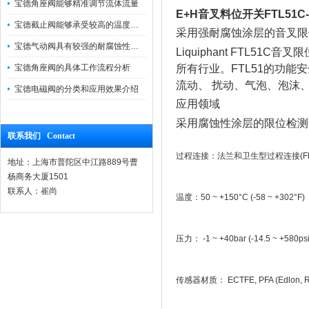
宝德角座阀能够精准调节流体流量
E+H音叉料位开关FTL51C-
宝德截止阀能够承受较高的温度和压力
采用强耐腐蚀涂层的音叉限
宝德气动阀具有较强的耐腐蚀性和抗震性
Liquiphant FTL
宝德角座阀的具体工作流程分析
所有行业。FTL51的功能
流动、 扰动、气泡、泡沫
宝德电磁阀的分类和应用效果介绍
应用领域
采用腐蚀性涂层的限位检测
联系我们 Contact
过程连接：法兰和卫生型过程连接(FDA
地址：上海市普陀区中江路889号曹
杨商务大厦1501
联系人：崔尚
温度：50 ~ +150°C (-58 ~ +302°F)
压力： -1 ~ +40bar (-14.5 ~ +580psi
传感器材质： ECTFE, PFA (Edlon, 