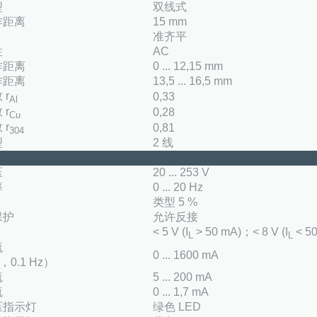
型
双线式
作距离
15 mm
准齐平
性
AC
作距离
0 ... 12,15 mm
作距离
13,5 ... 16,5 mm
 r
0,33
Al
 r
0,28
Cu
 r
0,81
304
型
2 线
压
20 ... 253 V
率
0 ... 20 Hz
类型 5 %
保护
允许反接
< 5 V (I
> 50 mA)；< 8 V (I
< 50
L
L
流
0 ... 1600 mA
，0.1 Hz）
流
5 ... 200 mA
流
0 ... 1,7 mA
压指示灯
绿色 LED