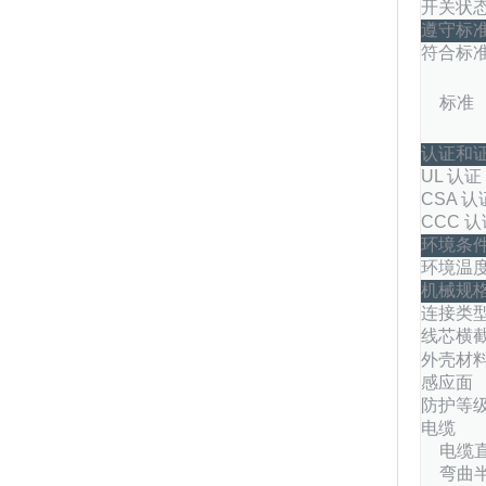
开关状
遵守标
符合标
标准
认证和
UL 认证
CSA 认
CCC 认
环境条
环境温
机械规
连接类
线芯横
外壳材
感应面
防护等
电缆
电缆
弯曲