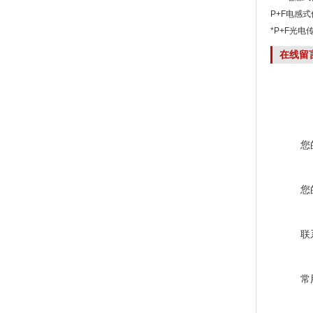
价
P+F电感式传
*P+F光电传感
在线留
您
您
联
常