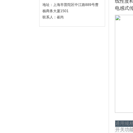
线性度和
地址：上海市普陀区中江路889号曹
电感式
杨商务大厦1501
联系人：崔尚
通用规
开关功