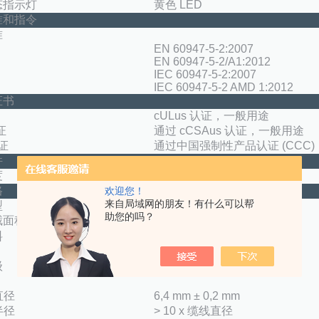
态指示灯
黄色 LED
准和指令
准
EN 60947-5-2:2007
EN 60947-5-2/A1:2012
IEC 60947-5-2:2007
IEC 60947-5-2 AMD 1:2012
证书
cULus 认证，一般用途
证
通过 cCSAus 认证，一般用途
证
通过中国强制性产品认证 (CCC)
件
度
-25 ... 70 °C (-13 ... 158 °F)
格
欢迎您！
来自局域网的朋友！有什么可以帮
型
电缆 PVC ， 2 m
助您的吗？
2
截面积
0,75 mm
料
黄铜，镀镍
PBT
级
IP67
直径
6,4 mm ± 0,2 mm
半径
> 10 x 缆线直径