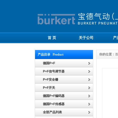
首 页
关于公司
产
你的位置：
产品目录 Product
德国P+F
P+F信号调节器
P+F安全栅
P+F开关
德国P+F编码器
德国P+F传感器
全部产品列表