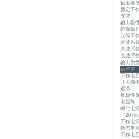
输出类
额定工
安装
输出极
确保操
实际工
衰减系数
衰减系数
衰减系数
输出类
额定值
工作电
开关频
迟滞
反极性
电压降
瞬时电
（20 ms
工作电
断态电
工作电