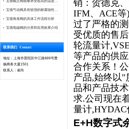
销：贺德克、
宝德截止阀能够承受较高的温度和压力
宝德气动阀具有较强的耐腐蚀性和抗震性
IFM、AC
宝德角座阀的具体工作流程分析
过了严格的测
宝德电磁阀的分类和应用效果介绍
受优质的售后服
轮流量计,VS
联系我们 Contact
等产品的供应
地址：上海市普陀区中江路889号曹
合作关系！公
杨商务大厦1501
联系人：崔尚
产品,始终以"
品和产品技术
求.公司现在着
量计,HYD
E+H数字式余